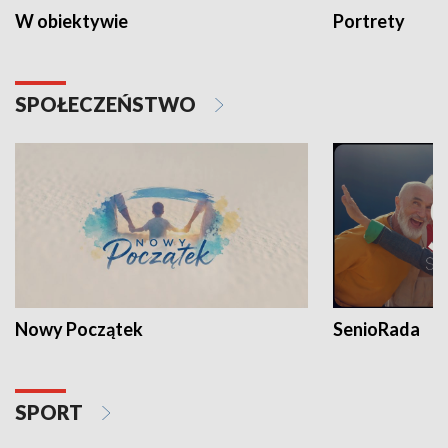
W obiektywie
Portrety
SPOŁECZEŃSTWO
Nowy Początek
SenioRada
SPORT