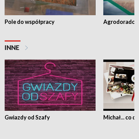
Pole do współpracy
Agrodoradcy 
INNE
Gwiazdy od Szafy
Michał... co dz