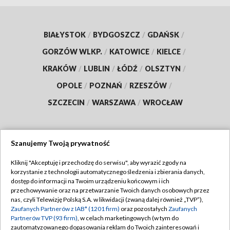
BIAŁYSTOK
/
BYDGOSZCZ
/
GDAŃSK
/
GORZÓW WLKP.
/
KATOWICE
/
KIELCE
/
KRAKÓW
/
LUBLIN
/
ŁÓDŹ
/
OLSZTYN
/
OPOLE
/
POZNAŃ
/
RZESZÓW
/
SZCZECIN
/
WARSZAWA
/
WROCŁAW
Szanujemy Twoją prywatność
Dołącz do nas:
Kliknij "Akceptuję i przechodzę do serwisu", aby wyrazić zgody na
korzystanie z technologii automatycznego śledzenia i zbierania danych,
TVP
dostęp do informacji na Twoim urządzeniu końcowym i ich
Abonament TVP
przechowywanie oraz na przetwarzanie Twoich danych osobowych przez
Regulamin TVP
nas, czyli Telewizję Polską S.A. w likwidacji (zwaną dalej również „TVP”),
Emisja w TVP
Zaufanych Partnerów z IAB* (1201 firm)
oraz pozostałych
Zaufanych
Polityka prywatności
Partnerów TVP (93 firm)
, w celach marketingowych (w tym do
Centrum informacji TVP
Moje zgody
zautomatyzowanego dopasowania reklam do Twoich zainteresowań i