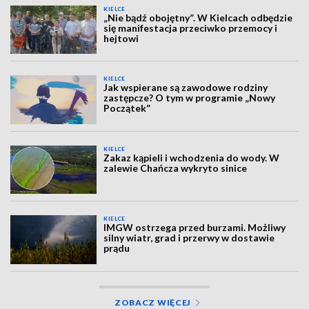
KIELCE
„Nie bądź obojętny”. W Kielcach odbędzie
się manifestacja przeciwko przemocy i
hejtowi
KIELCE
Jak wspierane są zawodowe rodziny
zastępcze? O tym w programie „Nowy
Początek”
KIELCE
Zakaz kąpieli i wchodzenia do wody. W
zalewie Chańcza wykryto sinice
KIELCE
IMGW ostrzega przed burzami. Możliwy
silny wiatr, grad i przerwy w dostawie
prądu
ZOBACZ WIĘCEJ