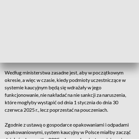
opakowaniowych będzie można osiągnąć wyłącznie w
ramach systemu kaucyjnego" - dodano.
MKiŚ przekazało, że w konsekwencji tych zmian podmioty
reprezentujące, które otrzymały zezwolenie na prowadzenie
systemu kaucyjnego od 1 stycznia 2025 r. będą mogły
wystąpić z wnioskiem o zmianę terminu uruchomienia
systemu kaucyjnego.
Według ministerstwa zasadne jest, aby w początkowym
okresie, a więc w czasie, kiedy podmioty uczestniczące w
systemie kaucyjnym będą się wdrażały w jego
funkcjonowanie, nie nakładać na nie sankcji za naruszenia,
które mogłyby wystąpić od dnia 1 stycznia do dnia 30
czerwca 2025 r., lecz poprzestać na pouczeniach.
Zgodnie z ustawą o gospodarce opakowaniami i odpadami
opakowaniowymi, system kaucyjny w Polsce miałby zacząć