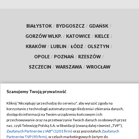
BIAŁYSTOK
/
BYDGOSZCZ
/
GDAŃSK
/
GORZÓW WLKP.
/
KATOWICE
/
KIELCE
/
KRAKÓW
/
LUBLIN
/
ŁÓDŹ
/
OLSZTYN
/
OPOLE
/
POZNAŃ
/
RZESZÓW
/
SZCZECIN
/
WARSZAWA
/
WROCŁAW
Szanujemy Twoją prywatność
Dołącz do nas:
Kliknij "Akceptuję i przechodzę do serwisu", aby wyrazić zgody na
korzystanie z technologii automatycznego śledzenia i zbierania danych,
TVP
dostęp do informacji na Twoim urządzeniu końcowym i ich
Abonament TVP
przechowywanie oraz na przetwarzanie Twoich danych osobowych przez
Regulamin TVP
nas, czyli Telewizję Polską S.A. w likwidacji (zwaną dalej również „TVP”),
Emisja w TVP
Polityka prywatności
Zaufanych Partnerów z IAB* (1201 firm)
oraz pozostałych
Zaufanych
Partnerów TVP (93 firm)
, w celach marketingowych (w tym do