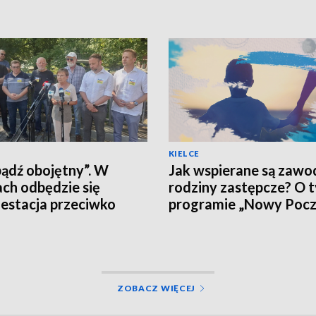
KIELCE
bądź obojętny”. W
Jak wspierane są zaw
ach odbędzie się
rodziny zastępcze? O 
estacja przeciwko
programie „Nowy Pocz
ocy i hejtowi
ZOBACZ WIĘCEJ