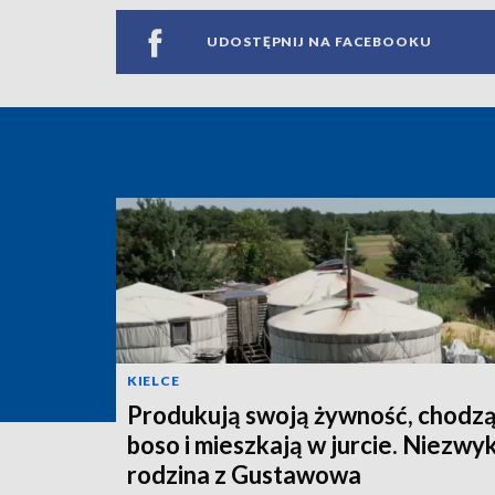
UDOSTĘPNIJ NA FACEBOOKU
KIELCE
Produkują swoją żywność, chodz
boso i mieszkają w jurcie. Niezwy
rodzina z Gustawowa