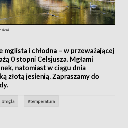
jesieni
e mglista i chłodna – w przeważającej
żą 0 stopni Celsjusza. Mgłami
nek, natomiast w ciągu dnia
ką złotą jesienią. Zapraszamy do
dy.
#mgła
#temperatura