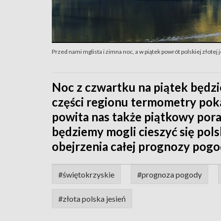
Przed nami mglista i zimna noc, a w piątek powrót polskiej złotej 
Noc z czwartku na piątek będzi
części regionu termometry poka
powita nas także piątkowy pora
będziemy mogli cieszyć się pols
obejrzenia całej prognozy pogo
#świętokrzyskie
#prognoza pogody
#złota polska jesień