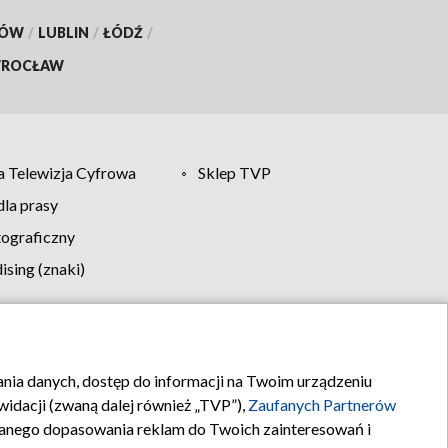
KÓW
/
LUBLIN
/
ŁÓDŹ
/
ROCŁAW
 Telewizja Cyfrowa
Sklep TVP
la prasy
tograficzny
sing (znaki)
klamy
Kontakt
rania danych, dostęp do informacji na Twoim urządzeniu
idacji (zwaną dalej również „TVP”),
Zaufanych Partnerów
anego dopasowania reklam do Twoich zainteresowań i