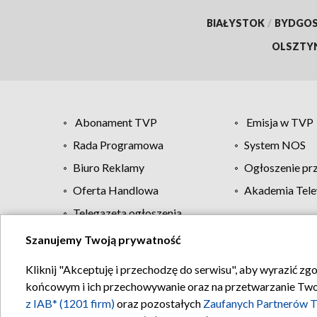
BIAŁYSTOK
/
BYDGO
OLSZTY
Abonament TVP
Emisja w TVP
Rada Programowa
System NOS
Biuro Reklamy
Ogłoszenie pr
Oferta Handlowa
Akademia Tele
Telegazeta ogłoszenia
Szanujemy Twoją prywatność
Regulamin TVP
Kliknij "Akceptuję i przechodzę do serwisu", aby wyrazić zg
końcowym i ich przechowywanie oraz na przetwarzanie Twoich
z IAB* (1201 firm)
oraz pozostałych
Zaufanych Partnerów T