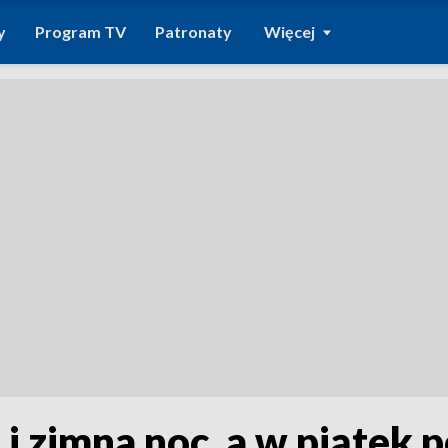
y
Program TV
Patronaty
Więcej
 i zimna noc, a w piątek 