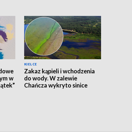
KIELCE
odowe
Zakaz kąpieli i wchodzenia
tym w
do wody. W zalewie
ątek”
Chańcza wykryto sinice