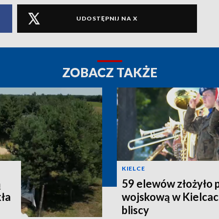
UDOSTĘPNIJ NA X
ZOBACZ TAKŻE
KIELCE
ą
59 elewów złożyło 
kła
wojskową w Kielcach
bliscy