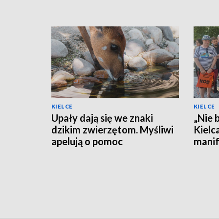
KIELCE
KIELCE
Upały dają się we znaki
„Nie 
dzikim zwierzętom. Myśliwi
Kielc
apelują o pomoc
manif
przem