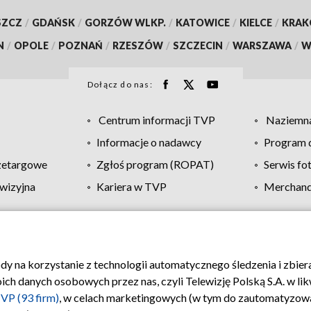
SZCZ
/
GDAŃSK
/
GORZÓW WLKP.
/
KATOWICE
/
KIELCE
/
KRA
N
/
OPOLE
/
POZNAŃ
/
RZESZÓW
/
SZCZECIN
/
WARSZAWA
/
W
Dołącz do nas:
Centrum informacji TVP
Naziemna
Informacje o nadawcy
Program d
zetargowe
Zgłoś program (ROPAT)
Serwis fo
wizyjna
Kariera w TVP
Merchandi
Polityka prywatności
Moje zgody
Pomoc
Biuro re
ody na korzystanie z technologii automatycznego śledzenia i zbie
 danych osobowych przez nas, czyli Telewizję Polską S.A. w likw
VP (93 firm)
, w celach marketingowych (w tym do zautomatyzow