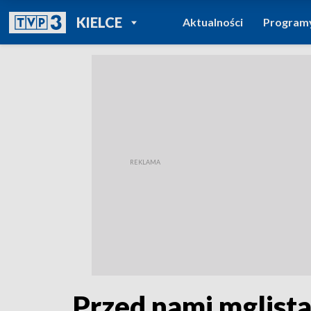
POWRÓT DO
KIELCE
Aktualności
Program
TVP REGIONY
Przed nami mglista