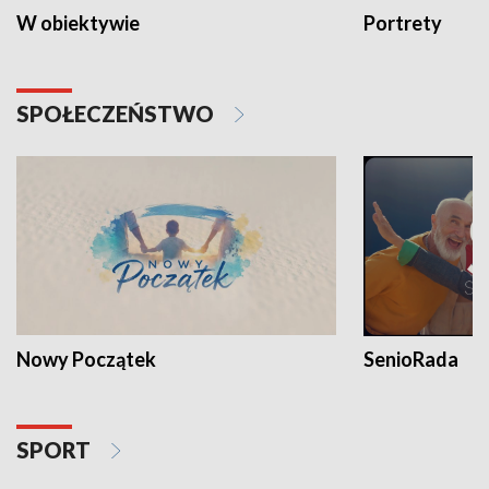
W obiektywie
Portrety
SPOŁECZEŃSTWO
Nowy Początek
SenioRada
SPORT