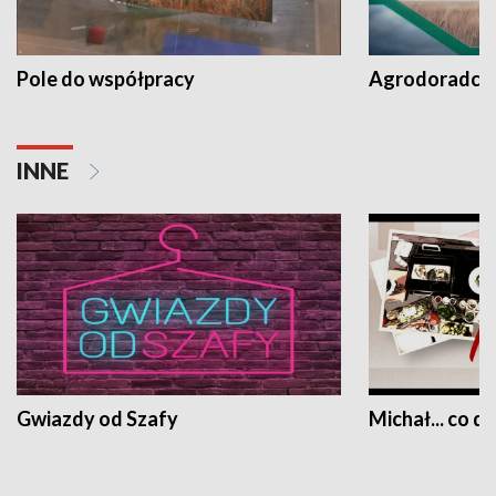
Pole do współpracy
Agrodoradcy 
INNE
Gwiazdy od Szafy
Michał... co dz