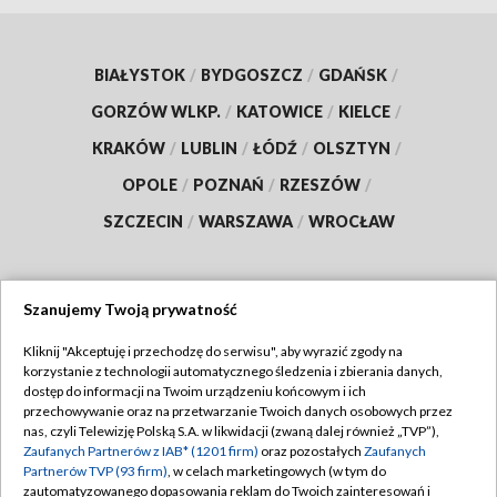
BIAŁYSTOK
/
BYDGOSZCZ
/
GDAŃSK
/
GORZÓW WLKP.
/
KATOWICE
/
KIELCE
/
KRAKÓW
/
LUBLIN
/
ŁÓDŹ
/
OLSZTYN
/
OPOLE
/
POZNAŃ
/
RZESZÓW
/
SZCZECIN
/
WARSZAWA
/
WROCŁAW
Szanujemy Twoją prywatność
Dołącz do nas:
Kliknij "Akceptuję i przechodzę do serwisu", aby wyrazić zgody na
korzystanie z technologii automatycznego śledzenia i zbierania danych,
TVP
dostęp do informacji na Twoim urządzeniu końcowym i ich
Abonament TVP
przechowywanie oraz na przetwarzanie Twoich danych osobowych przez
Regulamin TVP
nas, czyli Telewizję Polską S.A. w likwidacji (zwaną dalej również „TVP”),
Emisja w TVP
Zaufanych Partnerów z IAB* (1201 firm)
oraz pozostałych
Zaufanych
Polityka prywatności
Partnerów TVP (93 firm)
, w celach marketingowych (w tym do
Centrum informacji TVP
Moje zgody
zautomatyzowanego dopasowania reklam do Twoich zainteresowań i