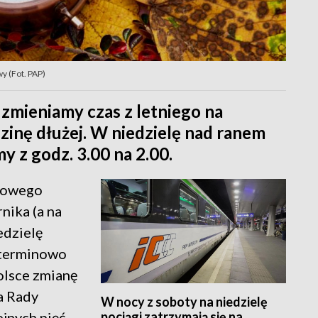
y (Fot. PAP)
 zmieniamy czas z letniego na
zinę dłużej. W niedzielę nad ranem
 z godz. 3.00 na 2.00.
imowego
nika (a na
edzielę
zterminowo
olsce zmianę
a Rady
W nocy z soboty na niedzielę
pociągi zatrzymają się na
ejnych pięć