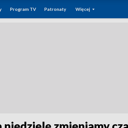
y
Program TV
Patronaty
Więcej
 niedzielę zmieniamy cza