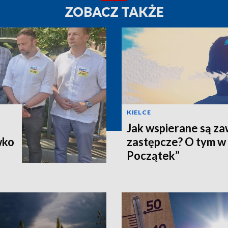
ZOBACZ TAKŻE
KIELCE
Jak wspierane są z
wko
zastępcze? O tym w
Początek”