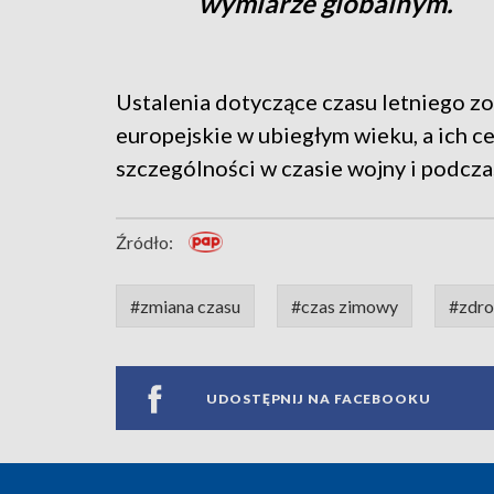
wymiarze globalnym.
Ustalenia dotyczące czasu letniego 
europejskie w ubiegłym wieku, a ich c
szczególności w czasie wojny i podcza
Źródło:
#zmiana czasu
#czas zimowy
#zdro
UDOSTĘPNIJ NA FACEBOOKU