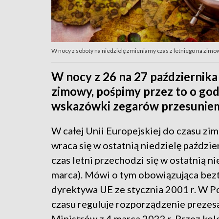
W nocy z soboty na niedzielę zmieniamy czas z letniego na zimow
W nocy z 26 na 27 października
zimowy, pośpimy przez to o god
wskazówki zegarów przesuniemy
W całej Unii Europejskiej do czasu z
wraca się w ostatnią niedzielę paździer
czas letni przechodzi się w ostatnią ni
marca). Mówi o tym obowiązująca be
dyrektywa UE ze stycznia 2001 r. W P
czasu reguluje rozporządzenie prezes
Ministrów z 4 marca 2022 r. Przez kol