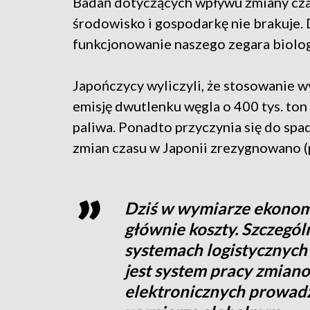
Badań dotyczących wpływu zmiany cza
środowisko i gospodarkę nie brakuje.
funkcjonowanie naszego zegara biolo
Japończycy wyliczyli, że stosowanie 
emisję dwutlenku węgla o 400 tys. ton
paliwa. Ponadto przyczynia się do spad
zmian czasu w Japonii zrezygnowano (p
Dziś w wymiarze ekonom
głównie koszty. Szczegó
systemach logistycznych
jest system pracy zmian
elektronicznych prowadz