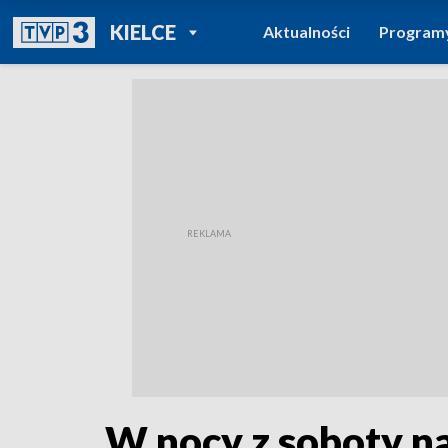
POWRÓT DO
KIELCE
Aktualności
Program
TVP REGIONY
W nocy z soboty na