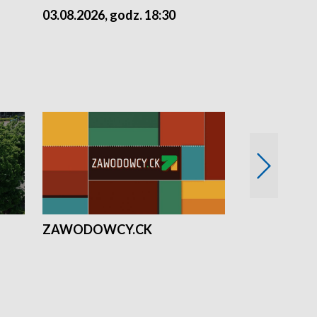
03.08.2026, godz. 18:30
02.08.2026, 
ZAWODOWCY.CK
Solidarni z U