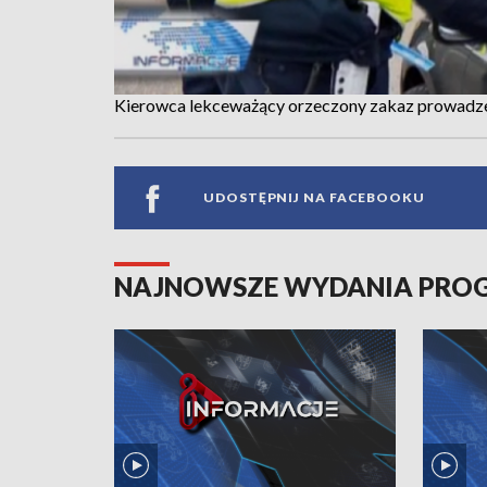
Kierowca lekceważący orzeczony zakaz prowadzeni
UDOSTĘPNIJ NA FACEBOOKU
NAJNOWSZE WYDANIA PR