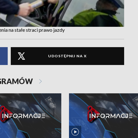
a na stałe straci prawo jazdy
UDOSTĘPNIJ NA X
OGRAMÓW