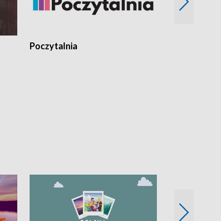
Poczytalnia
Koncerty TV