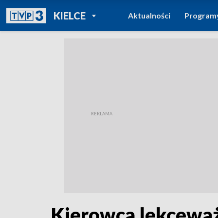
POWRÓT DO
KIELCE
Aktualności
Program
TVP REGIONY
Kierowca lekceważ