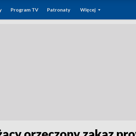
y
Program TV
Patronaty
Więcej
ący orzeczony zakaz pro