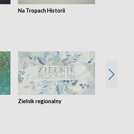
Na Tropach Historii
Szept ziemi
Zielnik regionalny
EkoLogiczni