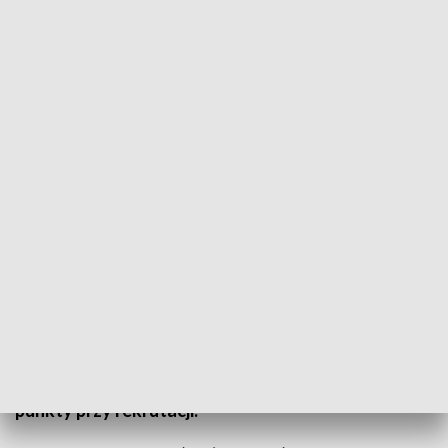
Wkrótce I etap Olimpiady Wiedzy o Ubezpieczeniach. Na laureatów czekają
indeksy na wyższe uczelnie
Co daje opłacanie składek? Wiedzą na ten temat
wykażą się uczniowie 17 szkół
ponadpodstawowych, którzy zgłosili się do
Olimpiady Wiedzy o Ubezpieczeniach Społecznych
organizowanej przez ZUS. Na laureatów czekają
m.in. indeksy na uczelnie wyższe oraz dodatkowe
punkty przy rekrutacji.