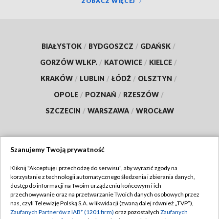
ZOBACZ WIĘCEJ
BIAŁYSTOK
/
BYDGOSZCZ
/
GDAŃSK
/
GORZÓW WLKP.
/
KATOWICE
/
KIELCE
/
KRAKÓW
/
LUBLIN
/
ŁÓDŹ
/
OLSZTYN
/
OPOLE
/
POZNAŃ
/
RZESZÓW
/
SZCZECIN
/
WARSZAWA
/
WROCŁAW
Szanujemy Twoją prywatność
Dołącz do nas:
Kliknij "Akceptuję i przechodzę do serwisu", aby wyrazić zgody na
korzystanie z technologii automatycznego śledzenia i zbierania danych,
TVP
dostęp do informacji na Twoim urządzeniu końcowym i ich
Abonament TVP
przechowywanie oraz na przetwarzanie Twoich danych osobowych przez
Regulamin TVP
nas, czyli Telewizję Polską S.A. w likwidacji (zwaną dalej również „TVP”),
Emisja w TVP
Polityka prywatności
Zaufanych Partnerów z IAB* (1201 firm)
oraz pozostałych
Zaufanych