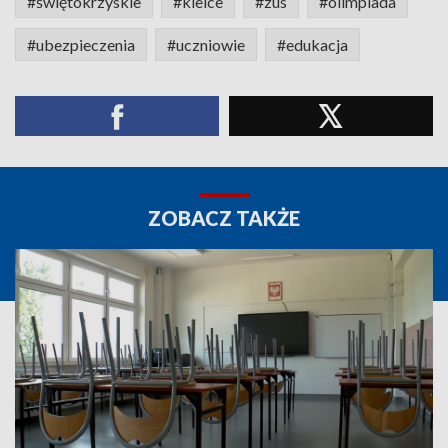
#świętokrzyskie
#kielce
#zus
#olimpiada
#ubezpieczenia
#uczniowie
#edukacja
ZOBACZ TAKŻE