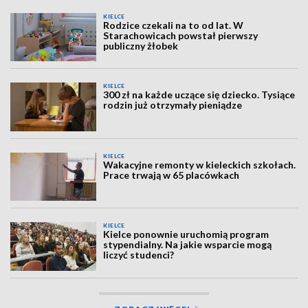
KIELCE
Rodzice czekali na to od lat. W
Starachowicach powstał pierwszy
publiczny żłobek
KIELCE
300 zł na każde uczące się dziecko. Tysiące
rodzin już otrzymały pieniądze
KIELCE
Wakacyjne remonty w kieleckich szkołach.
Prace trwają w 65 placówkach
KIELCE
Kielce ponownie uruchomią program
stypendialny. Na jakie wsparcie mogą
liczyć studenci?