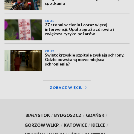
spotkania
KIELCE
37 stopni w cieniu i coraz więcej
interwencji. Upał zagraża zdrowiu i
zwiększa ryzyko pożarów
KIELCE
Świętokrzyskie szpitale zyskają schrony.
Gdzie powstaną nowe miejsca
schronienia?
ZOBACZ WIĘCEJ
BIAŁYSTOK
/
BYDGOSZCZ
/
GDAŃSK
/
GORZÓW WLKP.
/
KATOWICE
/
KIELCE
/