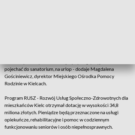
osoby, które są aktywne - po to, żeby rehabilitować ich,
prowadzić różnego rodzaju działania. Te społeczne i te
zdrowotne, żeby jak najdłużej były samodzielne, zdrowe,
pełne chęci do życia – mówi Renata Janik, marszałek
województwa świętokrzyskiego.
- Będziemy pomagać również rodzinom, które opiekowały
się do tej pory osobą, nie mogą się nigdzie ruszyć. A tak to w
ramach opieki wytchnieniowej będą mogły wyjechać,
pojechać do sanatorium, na urlop - dodaje Magdalena
Gościniewicz, dyrektor Miejskiego Ośrodka Pomocy
Rodzinie w Kielcach.
Program RUSZ - Rozwój Usług Społeczno-Zdrowotnych dla
mieszkańców Kielc otrzymał dotację w wysokości 34,8
miliona złotych. Pieniądze będą przeznaczone na usługi
opiekuńcze, rehabilitacyjne i pomoc w codziennym
funkcjonowaniu seniorów i osób niepełnosprawnych.