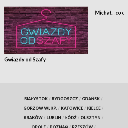
Michał... co dz
Gwiazdy od Szafy
BIAŁYSTOK
/
BYDGOSZCZ
/
GDAŃSK
/
GORZÓW WLKP.
/
KATOWICE
/
KIELCE
/
KRAKÓW
/
LUBLIN
/
ŁÓDŹ
/
OLSZTYN
/
OPOLE
/
POZNAŃ
/
RZESZÓW
/