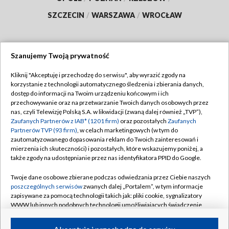
SZCZECIN
/
WARSZAWA
/
WROCŁAW
Szanujemy Twoją prywatność
Dołącz do nas:
Kliknij "Akceptuję i przechodzę do serwisu", aby wyrazić zgody na
korzystanie z technologii automatycznego śledzenia i zbierania danych,
TVP
dostęp do informacji na Twoim urządzeniu końcowym i ich
Abonament TVP
przechowywanie oraz na przetwarzanie Twoich danych osobowych przez
Regulamin TVP
nas, czyli Telewizję Polską S.A. w likwidacji (zwaną dalej również „TVP”),
Emisja w TVP
Zaufanych Partnerów z IAB* (1201 firm)
oraz pozostałych
Zaufanych
Polityka prywatności
Partnerów TVP (93 firm)
, w celach marketingowych (w tym do
Centrum informacji TVP
Moje zgody
zautomatyzowanego dopasowania reklam do Twoich zainteresowań i
mierzenia ich skuteczności) i pozostałych, które wskazujemy poniżej, a
Naziemna Telewizja Cyfrowa
Pomoc
także zgody na udostępnianie przez nas identyfikatora PPID do Google.
Sklep TVP
Biuro reklamy
Twoje dane osobowe zbierane podczas odwiedzania przez Ciebie naszych
Rada Programowa
poszczególnych serwisów
zwanych dalej „Portalem”, w tym informacje
Kontakt
zapisywane za pomocą technologii takich jak: pliki cookie, sygnalizatory
System NOS
WWW lub innych podobnych technologii umożliwiających świadczenie
dopasowanych i bezpiecznych usług, personalizację treści oraz reklam,
Informacje o nadawcy
Kanały
udostępnianie funkcji mediów społecznościowych oraz analizowanie