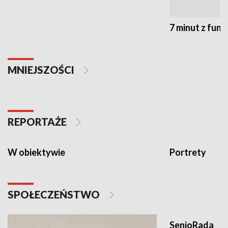
7 minut z fun
MNIEJSZOŚCI
REPORTAŻE
W obiektywie
Portrety
SPOŁECZEŃSTWO
SenioRada