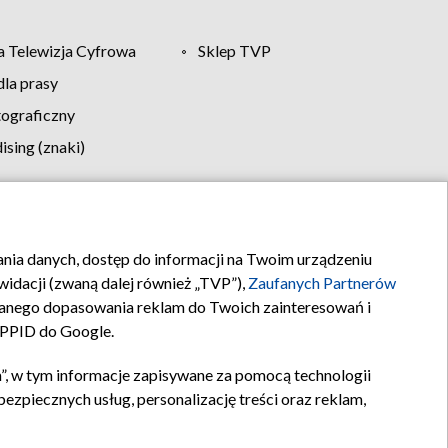
 Telewizja Cyfrowa
Sklep TVP
la prasy
tograficzny
sing (znaki)
klamy
Kontakt
rania danych, dostęp do informacji na Twoim urządzeniu
idacji (zwaną dalej również „TVP”),
Zaufanych Partnerów
anego dopasowania reklam do Twoich zainteresowań i
a PPID do Google.
”, w tym informacje zapisywane za pomocą technologii
zpiecznych usług, personalizację treści oraz reklam,