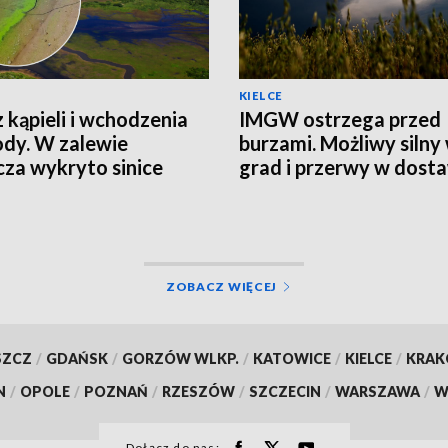
KIELCE
 kąpieli i wchodzenia
IMGW ostrzega przed
dy. W zalewie
burzami. Możliwy silny 
za wykryto sinice
grad i przerwy w dost
prądu
ZOBACZ WIĘCEJ
SZCZ
/
GDAŃSK
/
GORZÓW WLKP.
/
KATOWICE
/
KIELCE
/
KRA
N
/
OPOLE
/
POZNAŃ
/
RZESZÓW
/
SZCZECIN
/
WARSZAWA
/
W
Dołącz do nas: