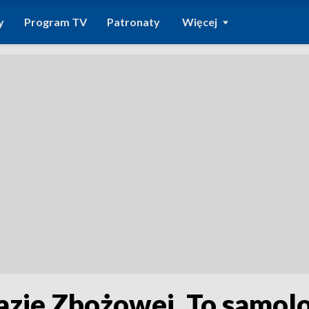
y
Program TV
Patronaty
Więcej
azie Zbożowej. To samol