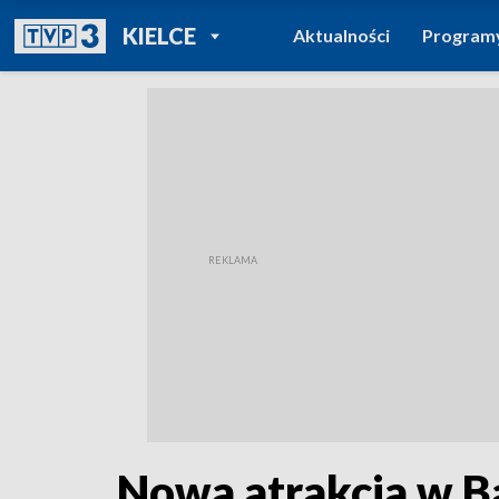
POWRÓT DO
KIELCE
Aktualności
Program
TVP REGIONY
Nowa atrakcja w B