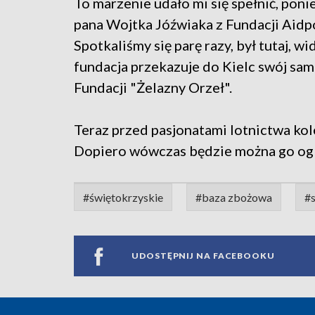
To marzenie udało mi się spełnić, poni
pana Wojtka Jóźwiaka z Fundacji Aidp
Spotkaliśmy się parę razy, był tutaj, w
fundacja przekazuje do Kielc swój sa
Fundacji "Żelazny Orzeł".
Teraz przed pasjonatami lotnictwa ko
Dopiero wówczas będzie można go ogl
#świętokrzyskie
#baza zbożowa
#
UDOSTĘPNIJ NA FACEBOOKU