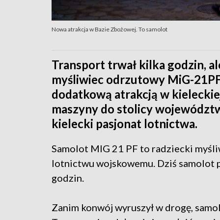
Nowa atrakcja w Bazie Zbożowej. To samolot
Transport trwał kilka godzin, 
myśliwiec odrzutowy MiG-21PF p
dodatkową atrakcją w kielecki
maszyny do stolicy województw
kielecki pasjonat lotnictwa.
Samolot MIG 21 PF to radziecki myśliw
lotnictwu wojskowemu. Dziś samolot p
godzin.
Zanim konwój wyruszył w drogę, samo