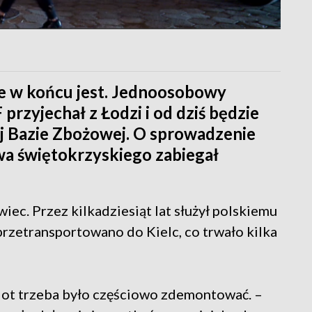
ale w końcu jest. Jednoosobowy
rzyjechał z Łodzi i od dziś będzie
ej Bazie Zbożowej. O sprowadzenie
a świętokrzyskiego zabiegał
iec. Przez kilkadziesiąt lat służył polskiemu
rzetransportowano do Kielc, co trwało kilka
lot trzeba było częściowo zdemontować. –