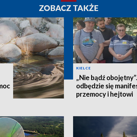
ZOBACZ TAKŻE
KIELCE
„Nie bądź obojętny”
omoc
odbędzie się manife
przemocy i hejtowi