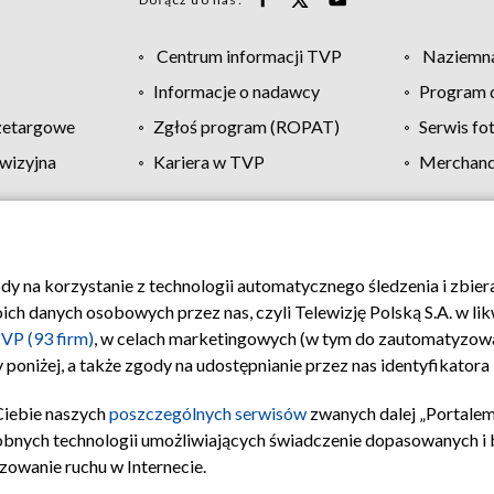
Centrum informacji TVP
Naziemna
Informacje o nadawcy
Program d
zetargowe
Zgłoś program (ROPAT)
Serwis fo
wizyjna
Kariera w TVP
Merchandi
Polityka prywatności
Moje zgody
Pomoc
Biuro re
ody na korzystanie z technologii automatycznego śledzenia i zbie
 danych osobowych przez nas, czyli Telewizję Polską S.A. w likw
VP (93 firm)
, w celach marketingowych (w tym do zautomatyzow
 poniżej, a także zgody na udostępnianie przez nas identyfikator
Ciebie naszych
poszczególnych serwisów
zwanych dalej „Portalem
obnych technologii umożliwiających świadczenie dopasowanych i be
zowanie ruchu w Internecie.