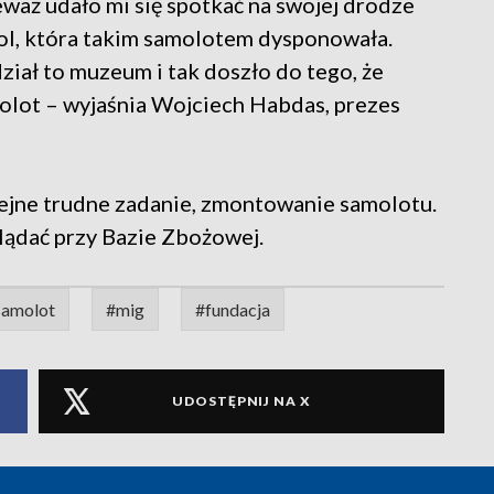
eważ udało mi się spotkać na swojej drodze
ol, która takim samolotem dysponowała.
idział to muzeum i tak doszło do tego, że
molot – wyjaśnia Wojciech Habdas, prezes
lejne trudne zadanie, zmontowanie samolotu.
ądać przy Bazie Zbożowej.
samolot
#mig
#fundacja
UDOSTĘPNIJ NA X