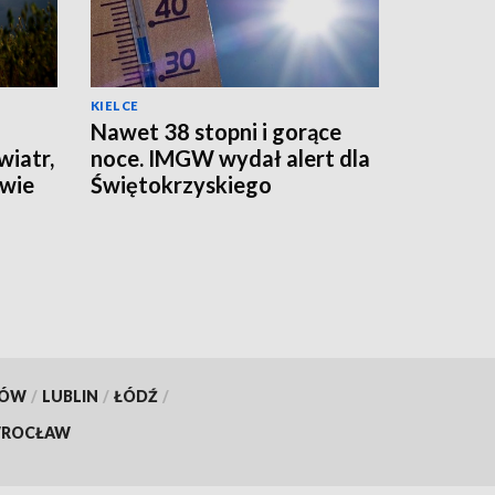
KIELCE
Nawet 38 stopni i gorące
wiatr,
noce. IMGW wydał alert dla
awie
Świętokrzyskiego
KÓW
/
LUBLIN
/
ŁÓDŹ
/
ROCŁAW