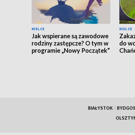
KIELCE
KIELCE
Jak wspierane są zawodowe
Zakaz
rodziny zastępcze? O tym w
do wo
programie „Nowy Początek”
Chańc
BIAŁYSTOK
/
BYDGO
OLSZTY