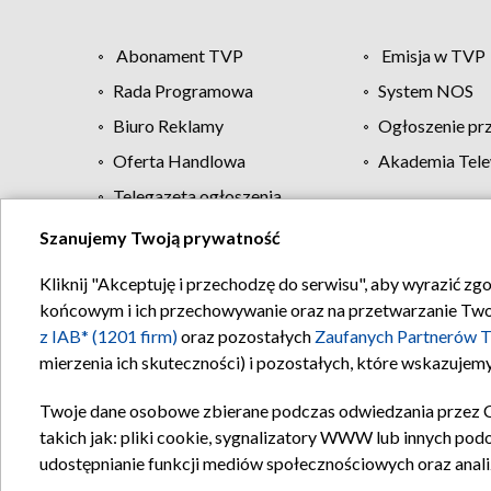
Abonament TVP
Emisja w TVP
Rada Programowa
System NOS
Biuro Reklamy
Ogłoszenie pr
Oferta Handlowa
Akademia Tele
Telegazeta ogłoszenia
Szanujemy Twoją prywatność
Regulamin TVP
Kliknij "Akceptuję i przechodzę do serwisu", aby wyrazić zg
końcowym i ich przechowywanie oraz na przetwarzanie Twoich
z IAB* (1201 firm)
oraz pozostałych
Zaufanych Partnerów T
mierzenia ich skuteczności) i pozostałych, które wskazujemy
Twoje dane osobowe zbierane podczas odwiedzania przez 
takich jak: pliki cookie, sygnalizatory WWW lub innych pod
udostępnianie funkcji mediów społecznościowych oraz anali