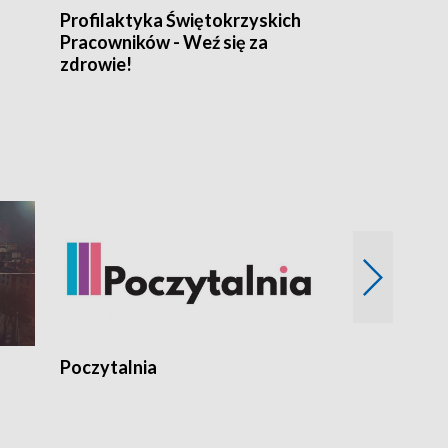
Profilaktyka Świętokrzyskich
Misja: Pacjen
Pracowników - Weź się za
zdrowie!
Poczytalnia
Koncerty TV