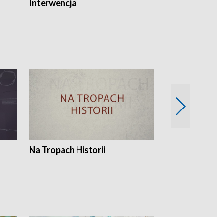
Interwencja
Fakty i Opin
Na Tropach Historii
Szept ziemi