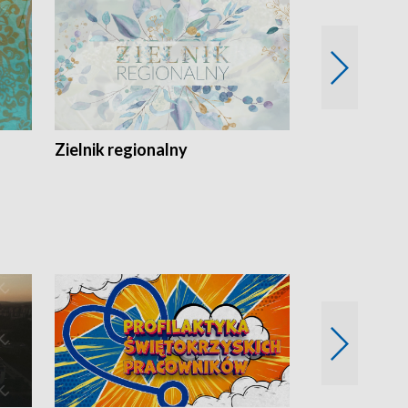
Zielnik regionalny
EkoLogiczni