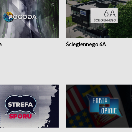
a
Ściegiennego 6A