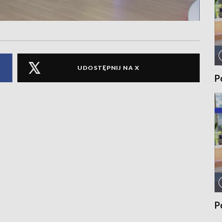
UDOSTĘPNIJ NA X
P
P