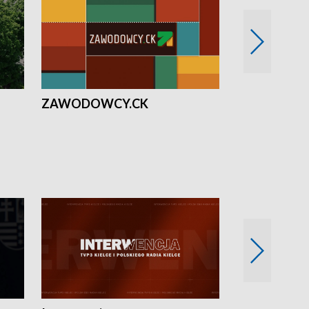
ZAWODOWCY.CK
Solidarni z U