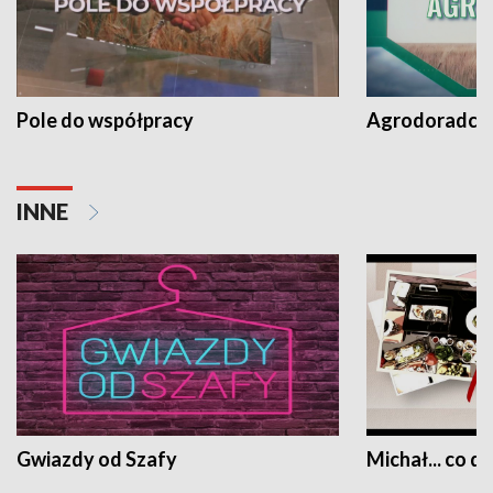
Pole do współpracy
Agrodoradcy 
INNE
Gwiazdy od Szafy
Michał... co dz