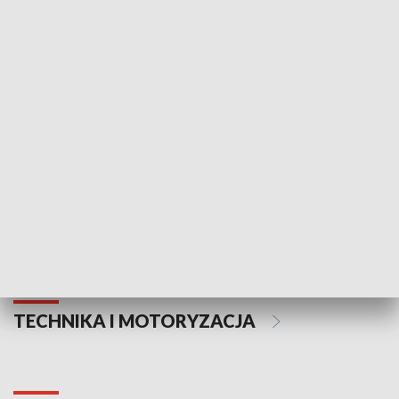
KULTURA I SZTUKA
Informator kulturalny
Drzwi do kult
TECHNIKA I MOTORYZACJA