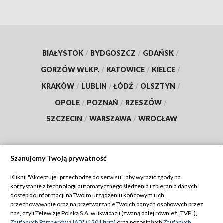
BIAŁYSTOK
/
BYDGOSZCZ
/
GDAŃSK
/
GORZÓW WLKP.
/
KATOWICE
/
KIELCE
/
KRAKÓW
/
LUBLIN
/
ŁÓDŹ
/
OLSZTYN
/
OPOLE
/
POZNAŃ
/
RZESZÓW
/
SZCZECIN
/
WARSZAWA
/
WROCŁAW
Szanujemy Twoją prywatność
Dołącz do nas:
Kliknij "Akceptuję i przechodzę do serwisu", aby wyrazić zgody na
korzystanie z technologii automatycznego śledzenia i zbierania danych,
TVP
dostęp do informacji na Twoim urządzeniu końcowym i ich
Abonament TVP
przechowywanie oraz na przetwarzanie Twoich danych osobowych przez
Regulamin TVP
nas, czyli Telewizję Polską S.A. w likwidacji (zwaną dalej również „TVP”),
Emisja w TVP
Zaufanych Partnerów z IAB* (1201 firm)
oraz pozostałych
Zaufanych
Polityka prywatności