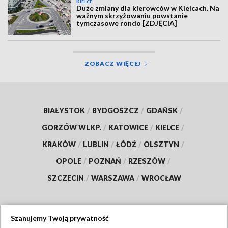
KIELCE
Duże zmiany dla kierowców w Kielcach. Na
ważnym skrzyżowaniu powstanie
tymczasowe rondo [ZDJĘCIA]
ZOBACZ WIĘCEJ
BIAŁYSTOK
/
BYDGOSZCZ
/
GDAŃSK
/
GORZÓW WLKP.
/
KATOWICE
/
KIELCE
/
KRAKÓW
/
LUBLIN
/
ŁÓDŹ
/
OLSZTYN
/
OPOLE
/
POZNAŃ
/
RZESZÓW
/
SZCZECIN
/
WARSZAWA
/
WROCŁAW
Szanujemy Twoją prywatność
Dołącz do nas: