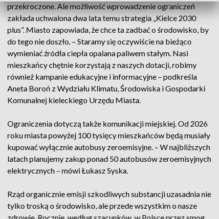
przekroczone. Ale możliwość wprowadzenie ograniczeń
zakłada uchwalona dwa lata temu strategia „Kielce 2030
plus”. Miasto zapowiada, że chce ta zadbać o środowisko, by
do tego nie doszło. – Staramy się oczywiście na bieżąco
wymieniać źródła ciepła opalana paliwem stałym. Nasi
mieszkańcy chętnie korzystają z naszych dotacji, robimy
również kampanie edukacyjne i informacyjne – podkreśla
Aneta Boroń z Wydziału Klimatu, Środowiska i Gospodarki
Komunalnej kieleckiego Urzędu Miasta.
Ograniczenia dotyczą także komunikacji miejskiej. Od 2026
roku miasta powyżej 100 tysięcy mieszkańców będą musiały
kupować wyłącznie autobusy zeroemisyjne. – W najbliższych
latach planujemy zakup ponad 50 autobusów zeroemisyjnych
elektrycznych – mówi Łukasz Syska.
Rząd organicznie emisji szkodliwych substancji uzasadnia nie
tylko troską o środowisko, ale przede wszystkim o nasze
zdrowie. Rocznie, według szacunków, w Polsce przez smog