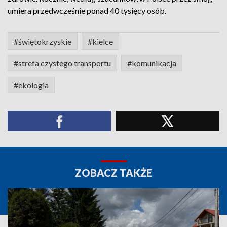
umiera przedwcześnie ponad 40 tysięcy osób.
#świętokrzyskie
#kielce
#strefa czystego transportu
#komunikacja
#ekologia
ZOBACZ TAKŻE