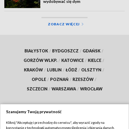
wydobywać się dym
ZOBACZ WIĘCEJ
BIAŁYSTOK
/
BYDGOSZCZ
/
GDAŃSK
/
GORZÓW WLKP.
/
KATOWICE
/
KIELCE
/
KRAKÓW
/
LUBLIN
/
ŁÓDŹ
/
OLSZTYN
/
OPOLE
/
POZNAŃ
/
RZESZÓW
/
SZCZECIN
/
WARSZAWA
/
WROCŁAW
Szanujemy Twoją prywatność
Dołącz do nas:
Kliknij "Akceptuję i przechodzę do serwisu", aby wyrazić zgody na
korzystanie z technologii automatycznego śledzenia i zbierania danych,