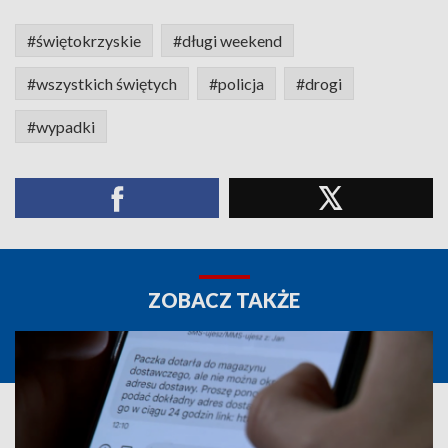
#świętokrzyskie
#długi weekend
#wszystkich świętych
#policja
#drogi
#wypadki
ZOBACZ TAKŻE