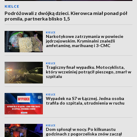
KIELCE
Podróżowali z dwójką dzieci. Kierowca miał ponad pół
promila, partnerka blisko 1,5
KIELCE
Narkotykowe zatrzymania w powiecie
jędrzejowskim. Kryminalni znaleźli
amfetaminę, marihuanę i 3-CMC
KIELCE
Tragiczny finał wypadku. Motocyklista,
który wcześniej potrącił pieszego, zmarł w
szpitalu
KIELCE
Wypadek na S7 w Łącznej. Jedna osoba
trafiła do szpitala, utrudnienia w ruchu
KIELCE
Dom spłonął w nocy. Po kilkunastu
godzinach z pogorzeliska znów zaczął