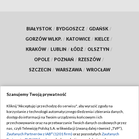
BIAŁYSTOK
/
BYDGOSZCZ
/
GDAŃSK
/
GORZÓW WLKP.
/
KATOWICE
/
KIELCE
/
KRAKÓW
/
LUBLIN
/
ŁÓDŹ
/
OLSZTYN
/
OPOLE
/
POZNAŃ
/
RZESZÓW
/
SZCZECIN
/
WARSZAWA
/
WROCŁAW
Szanujemy Twoją prywatność
Dołącz do nas:
Kliknij "Akceptuję i przechodzę do serwisu", aby wyrazić zgody na
korzystanie z technologii automatycznego śledzenia i zbierania danych,
TVP
dostęp do informacji na Twoim urządzeniu końcowym i ich
Abonament TVP
przechowywanie oraz na przetwarzanie Twoich danych osobowych przez
Regulamin TVP
nas, czyli Telewizję Polską S.A. w likwidacji (zwaną dalej również „TVP”),
Emisja w TVP
Zaufanych Partnerów z IAB* (1201 firm)
oraz pozostałych
Zaufanych
Polityka prywatności