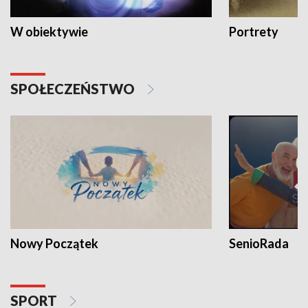
W obiektywie
Portrety
SPOŁECZEŃSTWO
Nowy Początek
SenioRada
SPORT