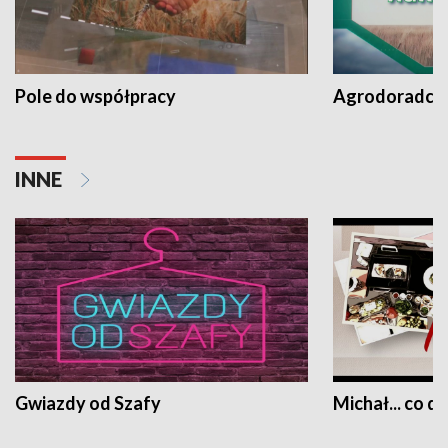
Pole do współpracy
Agrodoradcy 
INNE
Gwiazdy od Szafy
Michał... co dz