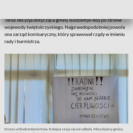
szkołach nie dostali pensji za listopad.
Teraz decyzja dotycząca gminy Bodzentyn leży po stronie
wojewody świętokrzyskiego. Najprawdopodobniej powoła
ona zarząd komisaryczny, który sprawował rządy w imieniu
rady i burmistrza.
Kryzys w Bodzentynie trwa. Kolejna sesja się nie odbyła. Mieszkańcy gminy