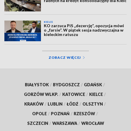
radnych na kredyt konsolidacyjny dla Kielc
KIELCE
KO zarzuca PiS „dezercję”, opozycja mówi
o „farsie”. W piątek sesja nadzwyczajna w
kieleckim ratuszu
ZOBACZ WIĘCEJ
BIAŁYSTOK
/
BYDGOSZCZ
/
GDAŃSK
/
GORZÓW WLKP.
/
KATOWICE
/
KIELCE
/
KRAKÓW
/
LUBLIN
/
ŁÓDŹ
/
OLSZTYN
/
OPOLE
/
POZNAŃ
/
RZESZÓW
/
SZCZECIN
/
WARSZAWA
/
WROCŁAW