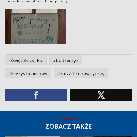
powiesili dzis w sali obrad transparenty
#świętokrzyskie
#bodzentyn
#kryzys finansowy
#zarząd komisaryczny
ZOBACZ TAKŻE