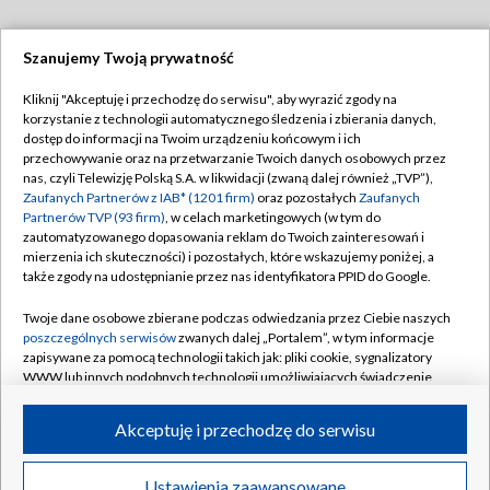
Szanujemy Twoją prywatność
Dołącz do nas:
Kliknij "Akceptuję i przechodzę do serwisu", aby wyrazić zgody na
korzystanie z technologii automatycznego śledzenia i zbierania danych,
TVP
dostęp do informacji na Twoim urządzeniu końcowym i ich
Abonament TVP
przechowywanie oraz na przetwarzanie Twoich danych osobowych przez
Regulamin TVP
nas, czyli Telewizję Polską S.A. w likwidacji (zwaną dalej również „TVP”),
Emisja w TVP
Polityka prywatności
Zaufanych Partnerów z IAB* (1201 firm)
oraz pozostałych
Zaufanych
Partnerów TVP (93 firm)
, w celach marketingowych (w tym do
Centrum informacji TVP
Moje zgody
zautomatyzowanego dopasowania reklam do Twoich zainteresowań i
mierzenia ich skuteczności) i pozostałych, które wskazujemy poniżej, a
Naziemna Telewizja Cyfrowa
Pomoc
także zgody na udostępnianie przez nas identyfikatora PPID do Google.
Sklep TVP
Biuro reklamy
Twoje dane osobowe zbierane podczas odwiedzania przez Ciebie naszych
Rada Programowa
Kontakt
poszczególnych serwisów
zwanych dalej „Portalem”, w tym informacje
zapisywane za pomocą technologii takich jak: pliki cookie, sygnalizatory
System NOS
WWW lub innych podobnych technologii umożliwiających świadczenie
dopasowanych i bezpiecznych usług, personalizację treści oraz reklam,
Informacje o nadawcy
Kanały
udostępnianie funkcji mediów społecznościowych oraz analizowanie
Akceptuję i przechodzę do serwisu
ruchu w Internecie.
Program dla prasy
©2026 Telewizja Polska S.A. w likwidacji
Biuro Reklamy
Twoje dane osobowe zbierane podczas odwiedzania przez Ciebie
Ustawienia zaawansowane