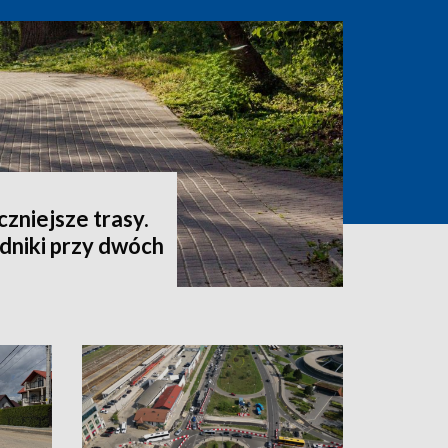
czniejsze trasy.
niki przy dwóch