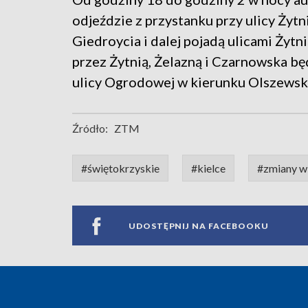
odjeździe z przystanku przy ulicy Żyt
Giedroycia i dalej pojadą ulicami Żytn
przez Żytnią, Żelazną i Czarnowska bę
ulicy Ogrodowej w kierunku Olszewsk
Źródło:
ZTM
#świętokrzyskie
#kielce
#zmiany w
UDOSTĘPNIJ NA FACEBOOKU