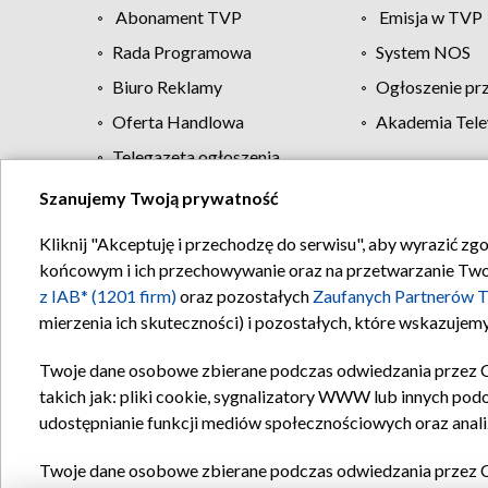
Abonament TVP
Emisja w TVP
Rada Programowa
System NOS
Biuro Reklamy
Ogłoszenie pr
Oferta Handlowa
Akademia Tele
Telegazeta ogłoszenia
Szanujemy Twoją prywatność
Regulamin TVP
Kliknij "Akceptuję i przechodzę do serwisu", aby wyrazić zg
końcowym i ich przechowywanie oraz na przetwarzanie Twoich
z IAB* (1201 firm)
oraz pozostałych
Zaufanych Partnerów T
mierzenia ich skuteczności) i pozostałych, które wskazujemy
Twoje dane osobowe zbierane podczas odwiedzania przez 
takich jak: pliki cookie, sygnalizatory WWW lub innych pod
udostępnianie funkcji mediów społecznościowych oraz anali
Twoje dane osobowe zbierane podczas odwiedzania przez 