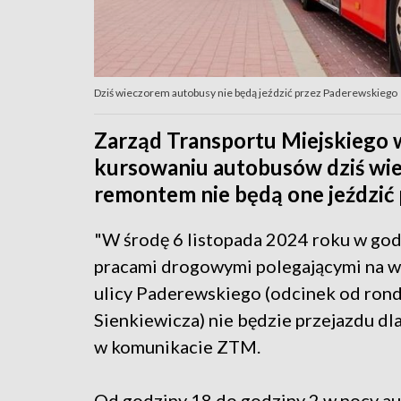
Dziś wieczorem autobusy nie będą jeździć przez Paderewskiego
Zarząd Transportu Miejskiego 
kursowaniu autobusów dziś wie
remontem nie będą one jeździć 
"W środę 6 listopada 2024 roku w god
pracami drogowymi polegającymi na 
ulicy Paderewskiego (odcinek od rond
Sienkiewicza) nie będzie przejazdu dl
w komunikacie ZTM.
Od godziny 18 do godziny 2 w nocy auto