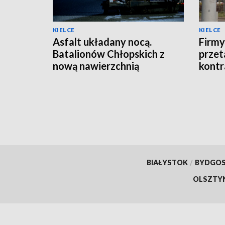
KIELCE
KIELCE
Asfalt układany nocą.
Firmy
Batalionów Chłopskich z
przet
nową nawierzchnią
kontr
BIAŁYSTOK
/
BYDGO
OLSZTY