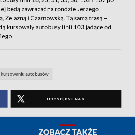
niej będą zawracać na rondzie Jerzego
ią, Żelazną i Czarnowską. Tą samą trasą –
dą kursowały autobusy linii 103 jadące od
iego.
 kursowaniu autobusów
UDOSTĘPNIJ NA X
ZOBACZ TAKŻE