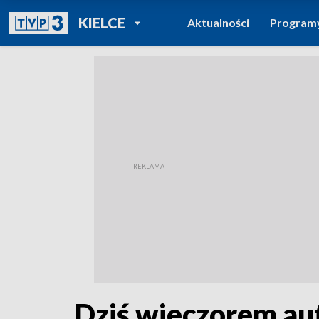
POWRÓT DO
KIELCE
Aktualności
Program
TVP REGIONY
Dziś wieczorem aut