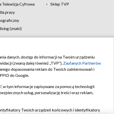
 Telewizja Cyfrowa
Sklep TVP
la prasy
tograficzny
sing (znaki)
klamy
Kontakt
rania danych, dostęp do informacji na Twoim urządzeniu
idacji (zwaną dalej również „TVP”),
Zaufanych Partnerów
anego dopasowania reklam do Twoich zainteresowań i
a PPID do Google.
”, w tym informacje zapisywane za pomocą technologii
zpiecznych usług, personalizację treści oraz reklam,
identyfikatory Twoich urządzeń końcowych i identyfikatory