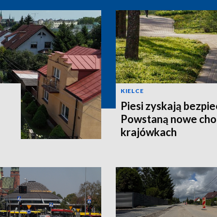
KIELCE
Piesi zyskają bezpie
Powstaną nowe chod
krajówkach