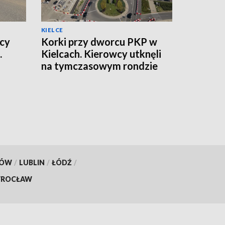
KIELCE
icy
Korki przy dworcu PKP w
.
Kielcach. Kierowcy utknęli
na tymczasowym rondzie
KÓW
/
LUBLIN
/
ŁÓDŹ
/
ROCŁAW