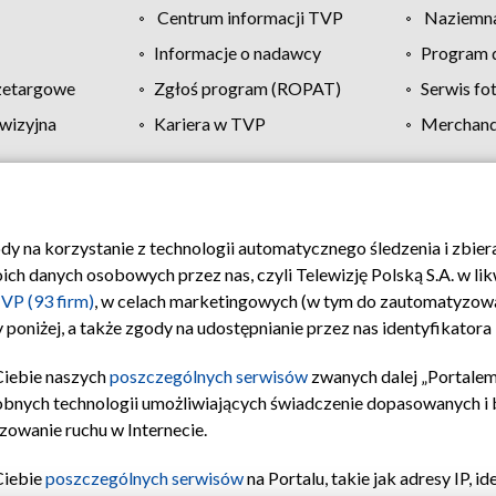
Centrum informacji TVP
Naziemna
Informacje o nadawcy
Program d
zetargowe
Zgłoś program (ROPAT)
Serwis fo
wizyjna
Kariera w TVP
Merchandi
Polityka prywatności
Moje zgody
Pomoc
Biuro re
ody na korzystanie z technologii automatycznego śledzenia i zbie
 danych osobowych przez nas, czyli Telewizję Polską S.A. w likw
VP (93 firm)
, w celach marketingowych (w tym do zautomatyzow
 poniżej, a także zgody na udostępnianie przez nas identyfikator
Ciebie naszych
poszczególnych serwisów
zwanych dalej „Portalem
obnych technologii umożliwiających świadczenie dopasowanych i be
zowanie ruchu w Internecie.
Ciebie
poszczególnych serwisów
na Portalu, takie jak adresy IP, 