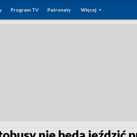
y
Program TV
Patronaty
Więcej
obusy nie będą jeździć p