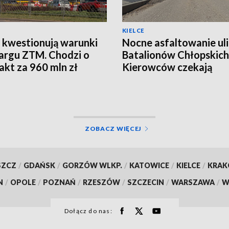
KIELCE
 kwestionują warunki
Nocne asfaltowanie ul
argu ZTM. Chodzi o
Batalionów Chłopskich
akt za 960 mln zł
Kierowców czekają
utrudnienia
ZOBACZ WIĘCEJ
SZCZ
/
GDAŃSK
/
GORZÓW WLKP.
/
KATOWICE
/
KIELCE
/
KRA
N
/
OPOLE
/
POZNAŃ
/
RZESZÓW
/
SZCZECIN
/
WARSZAWA
/
W
Dołącz do nas: