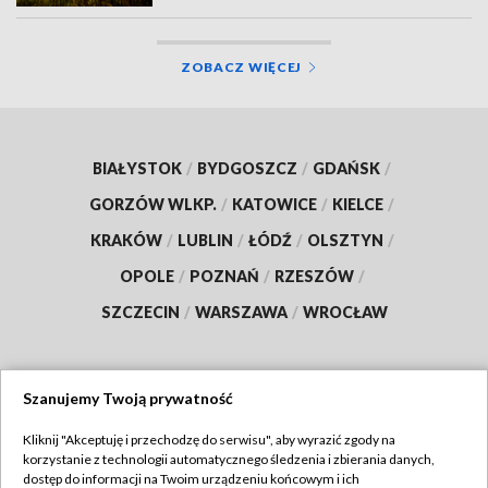
ZOBACZ WIĘCEJ
BIAŁYSTOK
/
BYDGOSZCZ
/
GDAŃSK
/
GORZÓW WLKP.
/
KATOWICE
/
KIELCE
/
KRAKÓW
/
LUBLIN
/
ŁÓDŹ
/
OLSZTYN
/
OPOLE
/
POZNAŃ
/
RZESZÓW
/
SZCZECIN
/
WARSZAWA
/
WROCŁAW
Szanujemy Twoją prywatność
Dołącz do nas:
Kliknij "Akceptuję i przechodzę do serwisu", aby wyrazić zgody na
korzystanie z technologii automatycznego śledzenia i zbierania danych,
TVP
dostęp do informacji na Twoim urządzeniu końcowym i ich