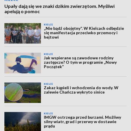
Upały dają się we znaki dzikim zwierzętom. Myśliwi
apelują o pomoc
KIELCE
„Nie bądź obojętny”. W Kielcach odbędzie
się manifestacja przeciwko przemocy i
hejtowi
KIELCE
Jak wspierane są zawodowe rodziny
zastępcze? O tym w programie „Nowy
Początek”
KIELCE
Zakaz kąpieli i wchodzenia do wody. W
zalewie Chańcza wykryto sinice
KIELCE
IMGW ostrzega przed burzami. Możliwy
silny wiatr, grad i przerwy w dostawie
prądu