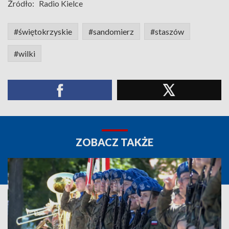
Źródło:
Radio Kielce
#świętokrzyskie
#sandomierz
#staszów
#wilki
ZOBACZ TAKŻE