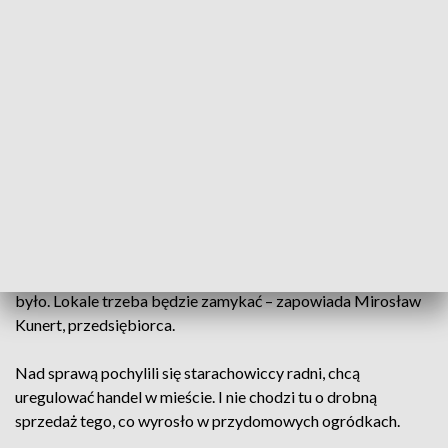
jest nierówna konkurencja podkreśla - Beata Makowska i
wylicza koszty.
- Terminal, oczywiście podatki z działalności, woda, energia,
czynsz i to są wysokie opłaty – wymienia Beata Makowska.
W mieście jest 5 lokalizacji, głównie przy pawilonach
handlowych, gdzie sezonowo rozstawiane są stoiska. Kupcy
twierdzą, że latem ich okolica wygląda niemal jak plac
targowy.
- Od 35 lat działalność prowadzę i kiedyś czegoś takiego nie
było. Lokale trzeba będzie zamykać – zapowiada Mirosław
Kunert, przedsiębiorca.
Nad sprawą pochylili się starachowiccy radni, chcą
uregulować handel w mieście. I nie chodzi tu o drobną
sprzedaż tego, co wyrosło w przydomowych ogródkach.