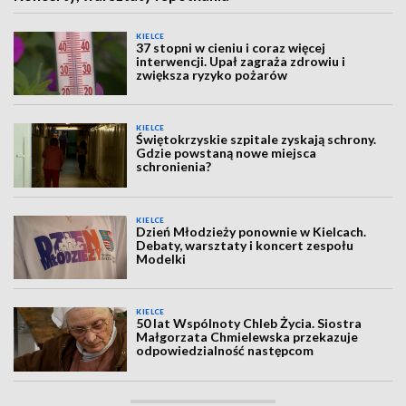
KIELCE
37 stopni w cieniu i coraz więcej
interwencji. Upał zagraża zdrowiu i
zwiększa ryzyko pożarów
KIELCE
Świętokrzyskie szpitale zyskają schrony.
Gdzie powstaną nowe miejsca
schronienia?
KIELCE
Dzień Młodzieży ponownie w Kielcach.
Debaty, warsztaty i koncert zespołu
Modelki
KIELCE
50 lat Wspólnoty Chleb Życia. Siostra
Małgorzata Chmielewska przekazuje
odpowiedzialność następcom