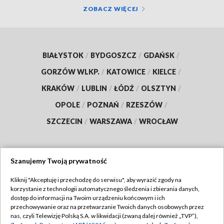
ZOBACZ WIĘCEJ
BIAŁYSTOK
/
BYDGOSZCZ
/
GDAŃSK
/
GORZÓW WLKP.
/
KATOWICE
/
KIELCE
/
KRAKÓW
/
LUBLIN
/
ŁÓDŹ
/
OLSZTYN
/
OPOLE
/
POZNAŃ
/
RZESZÓW
/
SZCZECIN
/
WARSZAWA
/
WROCŁAW
Szanujemy Twoją prywatność
Dołącz do nas:
Kliknij "Akceptuję i przechodzę do serwisu", aby wyrazić zgody na
korzystanie z technologii automatycznego śledzenia i zbierania danych,
TVP
dostęp do informacji na Twoim urządzeniu końcowym i ich
Abonament TVP
przechowywanie oraz na przetwarzanie Twoich danych osobowych przez
Regulamin TVP
nas, czyli Telewizję Polską S.A. w likwidacji (zwaną dalej również „TVP”),
Emisja w TVP