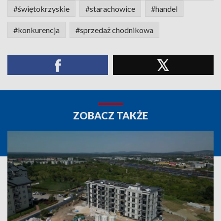
#świętokrzyskie
#starachowice
#handel
#konkurencja
#sprzedaż chodnikowa
ZOBACZ TAKŻE