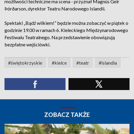
możliwości techniczne ma scena - przyznał Magnús Geir
Þórðarson, dyrektor Teatru Narodowego Islandii.
Spektakl „Bądź wilkiem!” będzie można zobaczyć w piątek o
godzinie 19.00 w ramach 6. Kieleckiego Międzynarodowego
Festiwalu Teatralnego. Na przedstawienie obowiązują
bezpłatne wejściówki.
#świętokrzyskie
#kielce
#teatr
#islandia
ZOBACZ TAKŻE