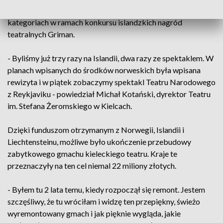
Spektakl Teatru Narodowego został nagrodzony w kilku
kategoriach w ramach konkursu islandzkich nagród
teatralnych Griman.
- Byliśmy już trzy razy na Islandii, dwa razy ze spektaklem. W
planach wpisanych do środków norweskich była wpisana
rewizyta i w piątek zobaczymy spektakl Teatru Narodowego
z Reykjaviku - powiedział Michał Kotański, dyrektor Teatru
im. Stefana Żeromskiego w Kielcach.
Dzięki funduszom otrzymanym z Norwegii, Islandii i
Liechtensteinu, możliwe było ukończenie przebudowy
zabytkowego gmachu kieleckiego teatru. Kraje te
przeznaczyły na ten cel niemal 22 miliony złotych.
- Byłem tu 2 lata temu, kiedy rozpoczął się remont. Jestem
szczęśliwy, że tu wróciłam i widzę ten przepiękny, świeżo
wyremontowany gmach i jak pięknie wygląda, jakie