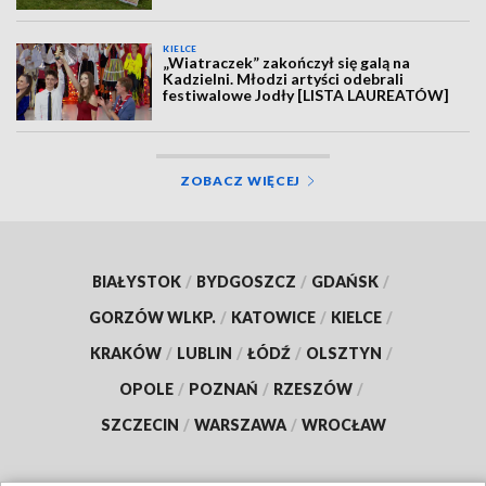
KIELCE
„Wiatraczek” zakończył się galą na
Kadzielni. Młodzi artyści odebrali
festiwalowe Jodły [LISTA LAUREATÓW]
ZOBACZ WIĘCEJ
BIAŁYSTOK
/
BYDGOSZCZ
/
GDAŃSK
/
GORZÓW WLKP.
/
KATOWICE
/
KIELCE
/
KRAKÓW
/
LUBLIN
/
ŁÓDŹ
/
OLSZTYN
/
OPOLE
/
POZNAŃ
/
RZESZÓW
/
SZCZECIN
/
WARSZAWA
/
WROCŁAW