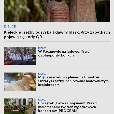
KIELCE
Kieleckie rzeźby odzyskają dawny blask. Przy zabytkach
pojawią się kody QR
KIELCE
W Pacanowie na ludowo. Trwa
ogólnopolski konkurs
KIELCE
Międzynarodowy plener na Ponidziu.
Obrazy i rzeźby inspirowane malowniczym
krajobrazem
KIELCE
Początek „Lata z Chopinem”. Przed
melomanami tydzień wyjątkowych
koncertów [PROGRAM]