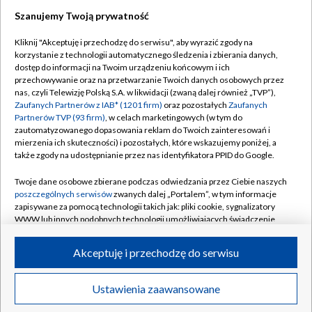
Szanujemy Twoją prywatność
Dołącz do nas:
Kliknij "Akceptuję i przechodzę do serwisu", aby wyrazić zgody na
korzystanie z technologii automatycznego śledzenia i zbierania danych,
TVP
dostęp do informacji na Twoim urządzeniu końcowym i ich
Abonament TVP
przechowywanie oraz na przetwarzanie Twoich danych osobowych przez
Regulamin TVP
nas, czyli Telewizję Polską S.A. w likwidacji (zwaną dalej również „TVP”),
Emisja w TVP
Polityka prywatności
Zaufanych Partnerów z IAB* (1201 firm)
oraz pozostałych
Zaufanych
Partnerów TVP (93 firm)
, w celach marketingowych (w tym do
Centrum informacji TVP
Moje zgody
zautomatyzowanego dopasowania reklam do Twoich zainteresowań i
mierzenia ich skuteczności) i pozostałych, które wskazujemy poniżej, a
Naziemna Telewizja Cyfrowa
Pomoc
także zgody na udostępnianie przez nas identyfikatora PPID do Google.
Sklep TVP
Biuro reklamy
Twoje dane osobowe zbierane podczas odwiedzania przez Ciebie naszych
Rada Programowa
Kontakt
poszczególnych serwisów
zwanych dalej „Portalem”, w tym informacje
zapisywane za pomocą technologii takich jak: pliki cookie, sygnalizatory
System NOS
WWW lub innych podobnych technologii umożliwiających świadczenie
dopasowanych i bezpiecznych usług, personalizację treści oraz reklam,
Informacje o nadawcy
Kanały
udostępnianie funkcji mediów społecznościowych oraz analizowanie
Akceptuję i przechodzę do serwisu
ruchu w Internecie.
Program dla prasy
©2026 Telewizja Polska S.A. w likwidacji
Biuro Reklamy
Twoje dane osobowe zbierane podczas odwiedzania przez Ciebie
Ustawienia zaawansowane
poszczególnych serwisów
na Portalu, takie jak adresy IP, identyfikatory
Ogłoszenie przetargowe
Twoich urządzeń końcowych i identyfikatory plików cookie, informacje o