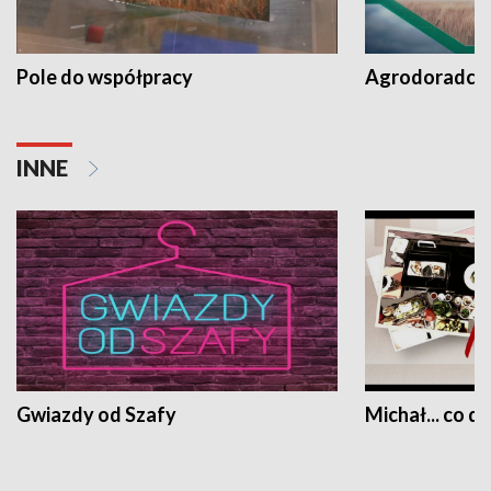
Pole do współpracy
Agrodoradcy 
INNE
Gwiazdy od Szafy
Michał... co dz