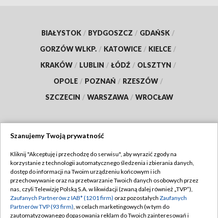
BIAŁYSTOK
/
BYDGOSZCZ
/
GDAŃSK
/
GORZÓW WLKP.
/
KATOWICE
/
KIELCE
/
KRAKÓW
/
LUBLIN
/
ŁÓDŹ
/
OLSZTYN
/
OPOLE
/
POZNAŃ
/
RZESZÓW
/
SZCZECIN
/
WARSZAWA
/
WROCŁAW
Szanujemy Twoją prywatność
Dołącz do nas:
Kliknij "Akceptuję i przechodzę do serwisu", aby wyrazić zgody na
korzystanie z technologii automatycznego śledzenia i zbierania danych,
TVP
dostęp do informacji na Twoim urządzeniu końcowym i ich
Abonament TVP
przechowywanie oraz na przetwarzanie Twoich danych osobowych przez
Regulamin TVP
nas, czyli Telewizję Polską S.A. w likwidacji (zwaną dalej również „TVP”),
Emisja w TVP
Zaufanych Partnerów z IAB* (1201 firm)
oraz pozostałych
Zaufanych
Polityka prywatności
Partnerów TVP (93 firm)
, w celach marketingowych (w tym do
Centrum informacji TVP
Moje zgody
zautomatyzowanego dopasowania reklam do Twoich zainteresowań i