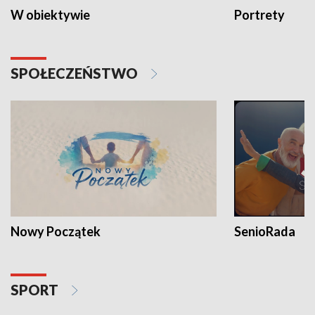
W obiektywie
Portrety
SPOŁECZEŃSTWO
Nowy Początek
SenioRada
SPORT