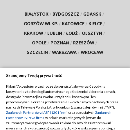
BIAŁYSTOK
/
BYDGOSZCZ
/
GDAŃSK
/
GORZÓW WLKP.
/
KATOWICE
/
KIELCE
/
KRAKÓW
/
LUBLIN
/
ŁÓDŹ
/
OLSZTYN
/
OPOLE
/
POZNAŃ
/
RZESZÓW
/
SZCZECIN
/
WARSZAWA
/
WROCŁAW
Szanujemy Twoją prywatność
Dołącz do nas:
Kliknij "Akceptuję i przechodzę do serwisu", aby wyrazić zgody na
korzystanie z technologii automatycznego śledzenia i zbierania danych,
TVP
dostęp do informacji na Twoim urządzeniu końcowym i ich
Abonament TVP
przechowywanie oraz na przetwarzanie Twoich danych osobowych przez
Regulamin TVP
nas, czyli Telewizję Polską S.A. w likwidacji (zwaną dalej również „TVP”),
Emisja w TVP
Zaufanych Partnerów z IAB* (1201 firm)
oraz pozostałych
Zaufanych
Polityka prywatności
Partnerów TVP (93 firm)
, w celach marketingowych (w tym do
Centrum informacji TVP
Moje zgody
zautomatyzowanego dopasowania reklam do Twoich zainteresowań i
mierzenia ich skuteczności) i pozostałych, które wskazujemy poniżej, a