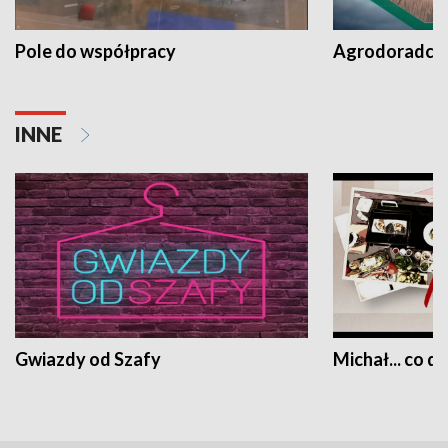
Pole do współpracy
Agrodoradcy 
INNE
Gwiazdy od Szafy
Michał... co dz