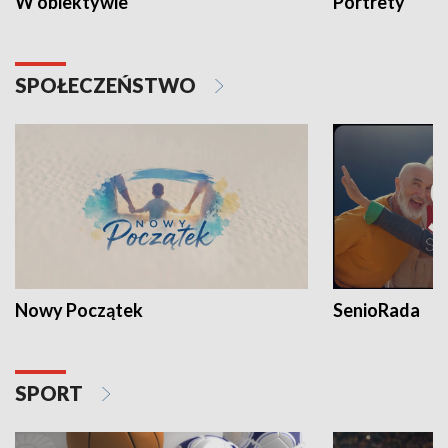
W obiektywie
Portrety
SPOŁECZEŃSTWO
Nowy Początek
SenioRada
SPORT