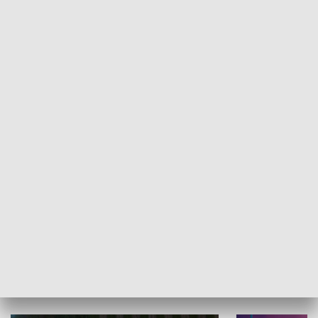
Informator kulturalny
Drzwi do kult
TECHNIKA I MOTORYZACJA
WYPOCZYNEK I REKREACJA