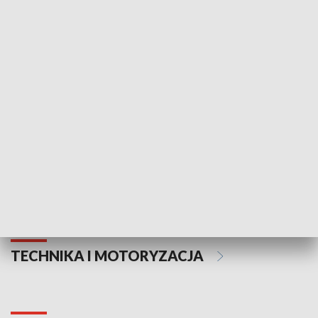
KULTURA I SZTUKA
Informator kulturalny
Drzwi do kult
TECHNIKA I MOTORYZACJA