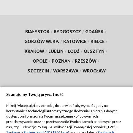
BIAŁYSTOK
/
BYDGOSZCZ
/
GDAŃSK
/
GORZÓW WLKP.
/
KATOWICE
/
KIELCE
/
KRAKÓW
/
LUBLIN
/
ŁÓDŹ
/
OLSZTYN
/
OPOLE
/
POZNAŃ
/
RZESZÓW
/
SZCZECIN
/
WARSZAWA
/
WROCŁAW
Szanujemy Twoją prywatność
Dołącz do nas:
Kliknij "Akceptuję i przechodzę do serwisu", aby wyrazić zgody na
korzystanie z technologii automatycznego śledzenia i zbierania danych,
TVP
dostęp do informacji na Twoim urządzeniu końcowym i ich
Abonament TVP
przechowywanie oraz na przetwarzanie Twoich danych osobowych przez
Regulamin TVP
nas, czyli Telewizję Polską S.A. w likwidacji (zwaną dalej również „TVP”),
Emisja w TVP
Zaufanych Partnerów z IAB* (1201 firm)
oraz pozostałych
Zaufanych
Polityka prywatności