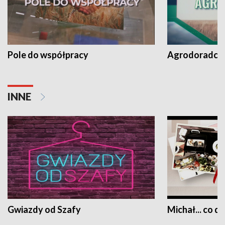
Pole do współpracy
Agrodoradcy 
INNE
Gwiazdy od Szafy
Michał... co dz