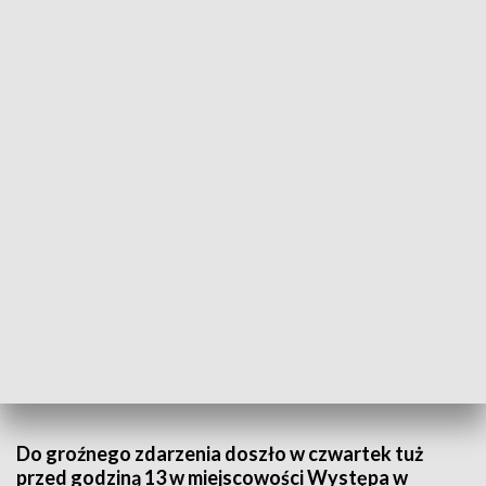
Dachowanie przy wjeździe na MOP na S7. Kierowca pod opieką medyków -
fot. st.kpt. Wojciech Kunys
Do groźnego zdarzenia doszło w czwartek tuż
przed godziną 13 w miejscowości Występa w