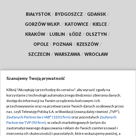
BIAŁYSTOK
/
BYDGOSZCZ
/
GDAŃSK
/
GORZÓW WLKP.
/
KATOWICE
/
KIELCE
/
KRAKÓW
/
LUBLIN
/
ŁÓDŹ
/
OLSZTYN
/
OPOLE
/
POZNAŃ
/
RZESZÓW
/
SZCZECIN
/
WARSZAWA
/
WROCŁAW
Szanujemy Twoją prywatność
Dołącz do nas:
Kliknij "Akceptuję i przechodzę do serwisu", aby wyrazić zgody na
korzystanie z technologii automatycznego śledzenia i zbierania danych,
TVP
dostęp do informacji na Twoim urządzeniu końcowym i ich
Abonament TVP
przechowywanie oraz na przetwarzanie Twoich danych osobowych przez
Regulamin TVP
nas, czyli Telewizję Polską S.A. w likwidacji (zwaną dalej również „TVP”),
Emisja w TVP
Polityka prywatności
Zaufanych Partnerów z IAB* (1201 firm)
oraz pozostałych
Zaufanych
Partnerów TVP (93 firm)
, w celach marketingowych (w tym do
Centrum informacji TVP
Moje zgody
zautomatyzowanego dopasowania reklam do Twoich zainteresowań i
mierzenia ich skuteczności) i pozostałych, które wskazujemy poniżej, a
Naziemna Telewizja Cyfrowa