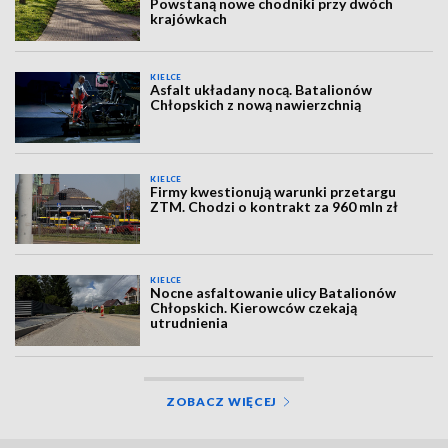
Powstaną nowe chodniki przy dwóch
krajówkach
KIELCE
Asfalt układany nocą. Batalionów
Chłopskich z nową nawierzchnią
KIELCE
Firmy kwestionują warunki przetargu
ZTM. Chodzi o kontrakt za 960 mln zł
KIELCE
Nocne asfaltowanie ulicy Batalionów
Chłopskich. Kierowców czekają
utrudnienia
ZOBACZ WIĘCEJ