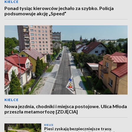
KIELCE
Ponad tysiąc kierowców jechało za szybko. Policja
podsumowuje akcję „Speed”
KIELCE
Nowa jezdnia, chodniki i miejsca postojowe. Ulica Młoda
przeszła metamorfozę [ZDJĘCIA]
KIELCE
Piesi zyskają bezpieczniejsze trasy.