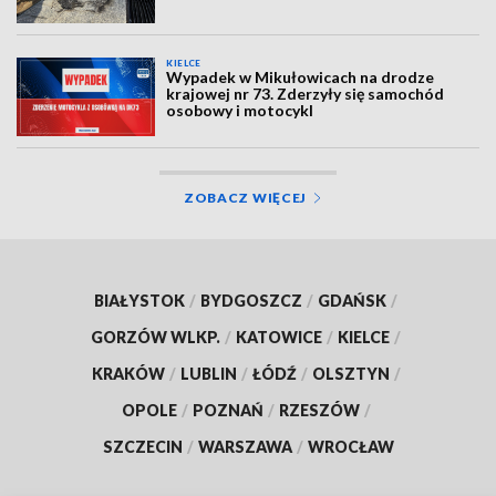
KIELCE
Wypadek w Mikułowicach na drodze
krajowej nr 73. Zderzyły się samochód
osobowy i motocykl
ZOBACZ WIĘCEJ
BIAŁYSTOK
/
BYDGOSZCZ
/
GDAŃSK
/
GORZÓW WLKP.
/
KATOWICE
/
KIELCE
/
KRAKÓW
/
LUBLIN
/
ŁÓDŹ
/
OLSZTYN
/
OPOLE
/
POZNAŃ
/
RZESZÓW
/
SZCZECIN
/
WARSZAWA
/
WROCŁAW