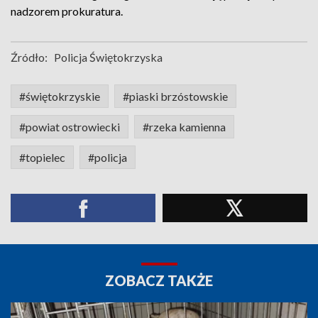
nadzorem prokuratura.
Źródło:
Policja Świętokrzyska
#świętokrzyskie
#piaski brzóstowskie
#powiat ostrowiecki
#rzeka kamienna
#topielec
#policja
ZOBACZ TAKŻE