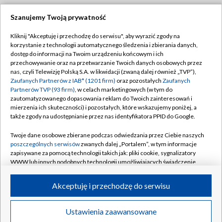
Szanujemy Twoją prywatność
Dołącz do nas:
Kliknij "Akceptuję i przechodzę do serwisu", aby wyrazić zgody na
korzystanie z technologii automatycznego śledzenia i zbierania danych,
TVP
dostęp do informacji na Twoim urządzeniu końcowym i ich
Abonament TVP
przechowywanie oraz na przetwarzanie Twoich danych osobowych przez
Regulamin TVP
nas, czyli Telewizję Polską S.A. w likwidacji (zwaną dalej również „TVP”),
Emisja w TVP
Polityka prywatności
Zaufanych Partnerów z IAB* (1201 firm)
oraz pozostałych
Zaufanych
Partnerów TVP (93 firm)
, w celach marketingowych (w tym do
Centrum informacji TVP
Moje zgody
zautomatyzowanego dopasowania reklam do Twoich zainteresowań i
mierzenia ich skuteczności) i pozostałych, które wskazujemy poniżej, a
Naziemna Telewizja Cyfrowa
Pomoc
także zgody na udostępnianie przez nas identyfikatora PPID do Google.
Sklep TVP
Biuro reklamy
Twoje dane osobowe zbierane podczas odwiedzania przez Ciebie naszych
Rada Programowa
Kontakt
poszczególnych serwisów
zwanych dalej „Portalem”, w tym informacje
zapisywane za pomocą technologii takich jak: pliki cookie, sygnalizatory
System NOS
WWW lub innych podobnych technologii umożliwiających świadczenie
dopasowanych i bezpiecznych usług, personalizację treści oraz reklam,
Informacje o nadawcy
Kanały
udostępnianie funkcji mediów społecznościowych oraz analizowanie
Akceptuję i przechodzę do serwisu
ruchu w Internecie.
Program dla prasy
©2026 Telewizja Polska S.A. w likwidacji
Biuro Reklamy
Twoje dane osobowe zbierane podczas odwiedzania przez Ciebie
Ustawienia zaawansowane
poszczególnych serwisów
na Portalu, takie jak adresy IP, identyfikatory
Ogłoszenie przetargowe