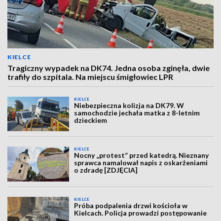
KIELCE
Tragiczny wypadek na DK74. Jedna osoba zginęła, dwie
trafiły do szpitala. Na miejscu śmigłowiec LPR
KIELCE
Niebezpieczna kolizja na DK79. W
samochodzie jechała matka z 8-letnim
dzieckiem
KIELCE
Nocny „protest” przed katedrą. Nieznany
sprawca namalował napis z oskarżeniami
o zdradę [ZDJĘCIA]
KIELCE
Próba podpalenia drzwi kościoła w
Kielcach. Policja prowadzi postępowanie