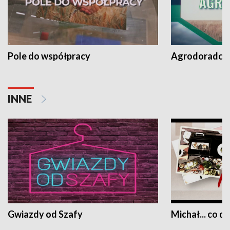
Pole do współpracy
Agrodoradcy 
INNE
Gwiazdy od Szafy
Michał... co dz