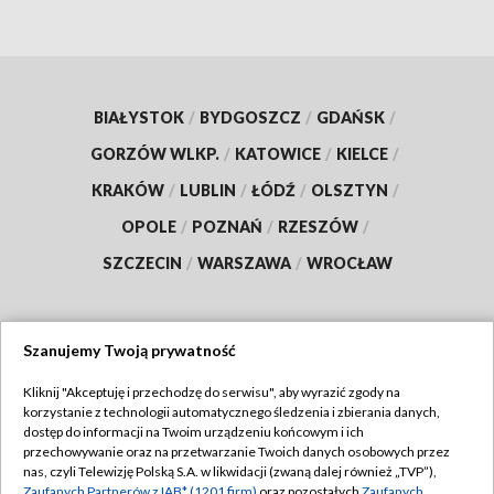
BIAŁYSTOK
/
BYDGOSZCZ
/
GDAŃSK
/
GORZÓW WLKP.
/
KATOWICE
/
KIELCE
/
KRAKÓW
/
LUBLIN
/
ŁÓDŹ
/
OLSZTYN
/
OPOLE
/
POZNAŃ
/
RZESZÓW
/
SZCZECIN
/
WARSZAWA
/
WROCŁAW
Szanujemy Twoją prywatność
Dołącz do nas:
Kliknij "Akceptuję i przechodzę do serwisu", aby wyrazić zgody na
korzystanie z technologii automatycznego śledzenia i zbierania danych,
TVP
dostęp do informacji na Twoim urządzeniu końcowym i ich
Abonament TVP
przechowywanie oraz na przetwarzanie Twoich danych osobowych przez
Regulamin TVP
nas, czyli Telewizję Polską S.A. w likwidacji (zwaną dalej również „TVP”),
Emisja w TVP
Zaufanych Partnerów z IAB* (1201 firm)
oraz pozostałych
Zaufanych
Polityka prywatności