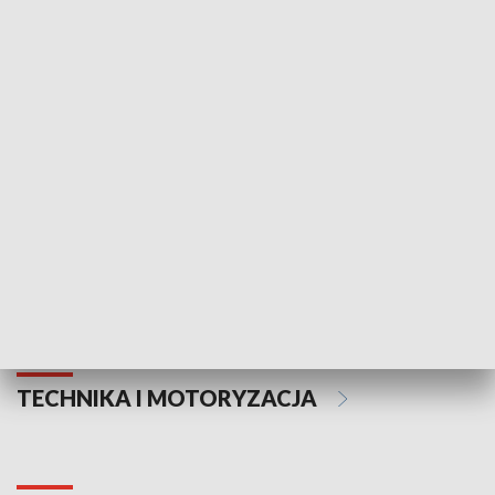
KULTURA I SZTUKA
Informator kulturalny
Drzwi do kult
TECHNIKA I MOTORYZACJA