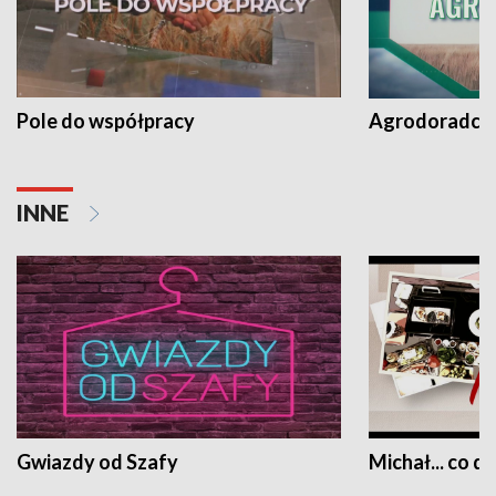
Pole do współpracy
Agrodoradcy 
INNE
Gwiazdy od Szafy
Michał... co dz