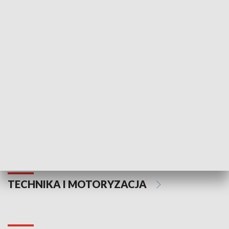
KULTURA I SZTUKA
Informator kulturalny
Drzwi do kult
TECHNIKA I MOTORYZACJA