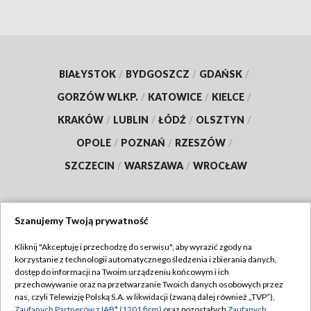
BIAŁYSTOK
/
BYDGOSZCZ
/
GDAŃSK
/
GORZÓW WLKP.
/
KATOWICE
/
KIELCE
/
KRAKÓW
/
LUBLIN
/
ŁÓDŹ
/
OLSZTYN
/
OPOLE
/
POZNAŃ
/
RZESZÓW
/
SZCZECIN
/
WARSZAWA
/
WROCŁAW
Szanujemy Twoją prywatność
Dołącz do nas:
Kliknij "Akceptuję i przechodzę do serwisu", aby wyrazić zgody na
korzystanie z technologii automatycznego śledzenia i zbierania danych,
TVP
dostęp do informacji na Twoim urządzeniu końcowym i ich
Abonament TVP
przechowywanie oraz na przetwarzanie Twoich danych osobowych przez
Regulamin TVP
nas, czyli Telewizję Polską S.A. w likwidacji (zwaną dalej również „TVP”),
Emisja w TVP
Zaufanych Partnerów z IAB* (1201 firm)
oraz pozostałych
Zaufanych
Polityka prywatności