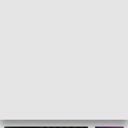
Informator kulturalny
Drzwi do kult
TECHNIKA I MOTORYZACJA
WYPOCZYNEK I REKREACJA