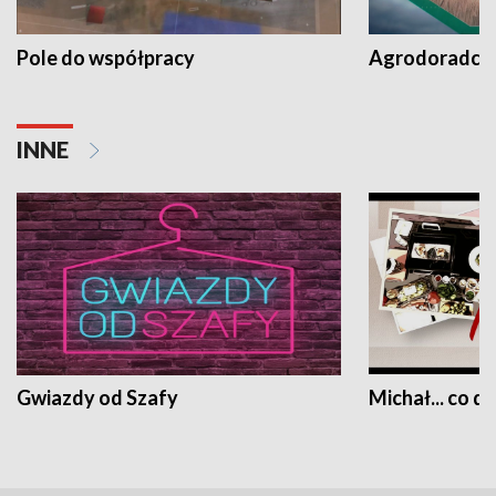
Pole do współpracy
Agrodoradcy 
INNE
Gwiazdy od Szafy
Michał... co dz