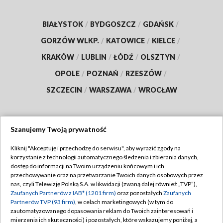
BIAŁYSTOK
/
BYDGOSZCZ
/
GDAŃSK
/
GORZÓW WLKP.
/
KATOWICE
/
KIELCE
/
KRAKÓW
/
LUBLIN
/
ŁÓDŹ
/
OLSZTYN
/
OPOLE
/
POZNAŃ
/
RZESZÓW
/
SZCZECIN
/
WARSZAWA
/
WROCŁAW
Szanujemy Twoją prywatność
Dołącz do nas:
Kliknij "Akceptuję i przechodzę do serwisu", aby wyrazić zgody na
korzystanie z technologii automatycznego śledzenia i zbierania danych,
TVP
dostęp do informacji na Twoim urządzeniu końcowym i ich
Abonament TVP
przechowywanie oraz na przetwarzanie Twoich danych osobowych przez
Regulamin TVP
nas, czyli Telewizję Polską S.A. w likwidacji (zwaną dalej również „TVP”),
Emisja w TVP
Zaufanych Partnerów z IAB* (1201 firm)
oraz pozostałych
Zaufanych
Polityka prywatności
Partnerów TVP (93 firm)
, w celach marketingowych (w tym do
Centrum informacji TVP
Moje zgody
zautomatyzowanego dopasowania reklam do Twoich zainteresowań i
mierzenia ich skuteczności) i pozostałych, które wskazujemy poniżej, a