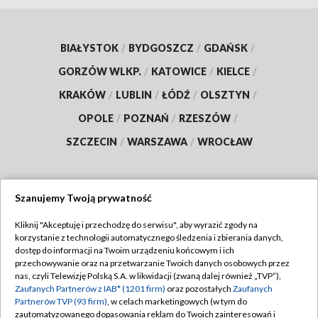
BIAŁYSTOK
/
BYDGOSZCZ
/
GDAŃSK
/
GORZÓW WLKP.
/
KATOWICE
/
KIELCE
/
KRAKÓW
/
LUBLIN
/
ŁÓDŹ
/
OLSZTYN
/
OPOLE
/
POZNAŃ
/
RZESZÓW
/
SZCZECIN
/
WARSZAWA
/
WROCŁAW
Szanujemy Twoją prywatność
Dołącz do nas:
Kliknij "Akceptuję i przechodzę do serwisu", aby wyrazić zgody na
korzystanie z technologii automatycznego śledzenia i zbierania danych,
TVP
dostęp do informacji na Twoim urządzeniu końcowym i ich
Abonament TVP
przechowywanie oraz na przetwarzanie Twoich danych osobowych przez
Regulamin TVP
nas, czyli Telewizję Polską S.A. w likwidacji (zwaną dalej również „TVP”),
Emisja w TVP
Zaufanych Partnerów z IAB* (1201 firm)
oraz pozostałych
Zaufanych
Polityka prywatności
Partnerów TVP (93 firm)
, w celach marketingowych (w tym do
Centrum informacji TVP
Moje zgody
zautomatyzowanego dopasowania reklam do Twoich zainteresowań i