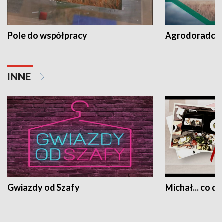
Pole do współpracy
Agrodoradcy 
INNE
Gwiazdy od Szafy
Michał... co dz