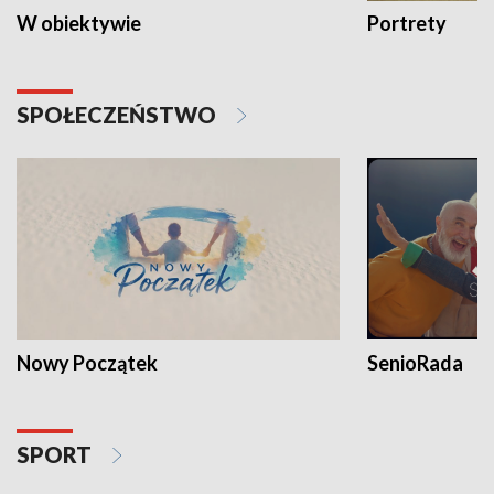
W obiektywie
Portrety
SPOŁECZEŃSTWO
Nowy Początek
SenioRada
SPORT