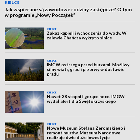
KIELCE
Jak wspierane są zawodowe rodziny zastępcze? O tym
w programie „Nowy Początek”
KIELCE
Zakaz kąpieli i wchodzenia do wody. W
zalewie Chańcza wykryto sinice
KIELCE
IMGW ostrzega przed burzami. Możliwy
silny wiatr, grad i przerwy w dostawie
prądu
KIELCE
Nawet 38 stopni i gorące noce. IMGW
wydał alert dla Świętokrzyskiego
KIELCE
Nowe Muzeum Stefana Żeromskiego i
remont murów. Muzeum Narodowe
realizuje dwie duże inwestycje