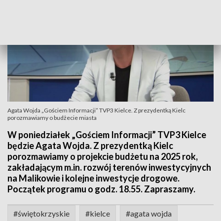
Agata Wojda „Gościem Informacji” TVP3 Kielce. Z prezydentką Kielc
porozmawiamy o budżecie miasta
W poniedziałek „Gościem Informacji” TVP3 Kielce
będzie Agata Wojda. Z prezydentką Kielc
porozmawiamy o projekcie budżetu na 2025 rok,
zakładającym m.in. rozwój terenów inwestycyjnych
na Malikowie i kolejne inwestycje drogowe.
Początek programu o godz. 18.55. Zapraszamy.
#świętokrzyskie
#kielce
#agata wojda