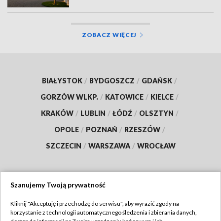
ZOBACZ WIĘCEJ
BIAŁYSTOK
/
BYDGOSZCZ
/
GDAŃSK
/
GORZÓW WLKP.
/
KATOWICE
/
KIELCE
/
KRAKÓW
/
LUBLIN
/
ŁÓDŹ
/
OLSZTYN
/
OPOLE
/
POZNAŃ
/
RZESZÓW
/
SZCZECIN
/
WARSZAWA
/
WROCŁAW
Szanujemy Twoją prywatność
Dołącz do nas:
Kliknij "Akceptuję i przechodzę do serwisu", aby wyrazić zgody na
korzystanie z technologii automatycznego śledzenia i zbierania danych,
TVP