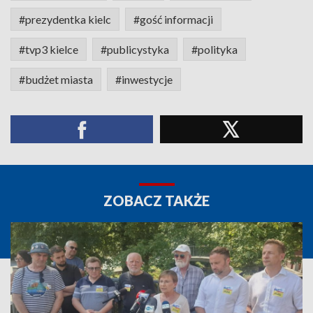
#prezydentka kielc
#gość informacji
#tvp3 kielce
#publicystyka
#polityka
#budżet miasta
#inwestycje
ZOBACZ TAKŻE