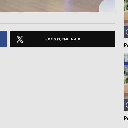
UDOSTĘPNIJ NA X
P
P