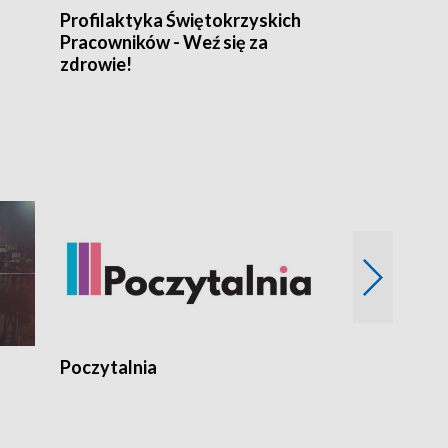
Profilaktyka Świętokrzyskich
Misja: Pacjen
Pracowników - Weź się za
zdrowie!
Poczytalnia
Koncerty TV