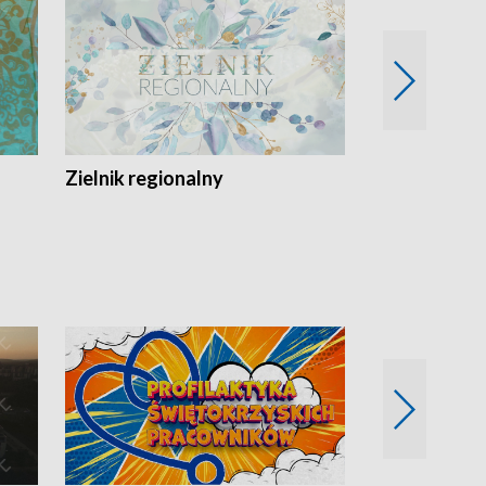
Zielnik regionalny
EkoLogiczni