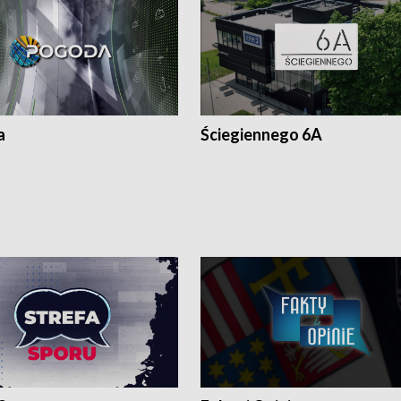
a
Ściegiennego 6A