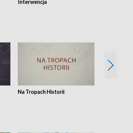
Interwencja
Fakty i Opin
Na Tropach Historii
Szept ziemi