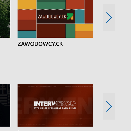
ZAWODOWCY.CK
Solidarni z U