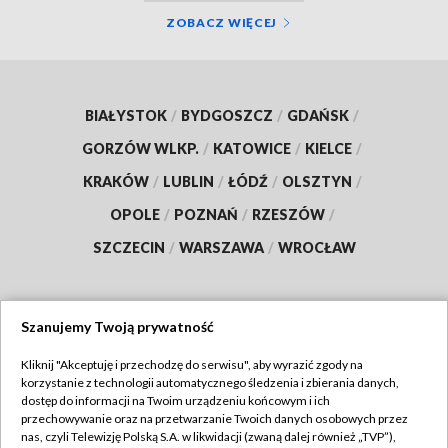
ZOBACZ WIĘCEJ
BIAŁYSTOK
/
BYDGOSZCZ
/
GDAŃSK
/
GORZÓW WLKP.
/
KATOWICE
/
KIELCE
/
KRAKÓW
/
LUBLIN
/
ŁÓDŹ
/
OLSZTYN
/
OPOLE
/
POZNAŃ
/
RZESZÓW
/
SZCZECIN
/
WARSZAWA
/
WROCŁAW
Szanujemy Twoją prywatność
Dołącz do nas:
Kliknij "Akceptuję i przechodzę do serwisu", aby wyrazić zgody na
korzystanie z technologii automatycznego śledzenia i zbierania danych,
TVP
dostęp do informacji na Twoim urządzeniu końcowym i ich
Abonament TVP
przechowywanie oraz na przetwarzanie Twoich danych osobowych przez
Regulamin TVP
nas, czyli Telewizję Polską S.A. w likwidacji (zwaną dalej również „TVP”),