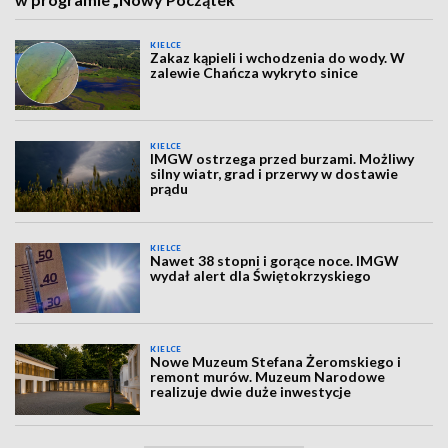
KIELCE
Zakaz kąpieli i wchodzenia do wody. W
zalewie Chańcza wykryto sinice
KIELCE
IMGW ostrzega przed burzami. Możliwy
silny wiatr, grad i przerwy w dostawie
prądu
KIELCE
Nawet 38 stopni i gorące noce. IMGW
wydał alert dla Świętokrzyskiego
KIELCE
Nowe Muzeum Stefana Żeromskiego i
remont murów. Muzeum Narodowe
realizuje dwie duże inwestycje