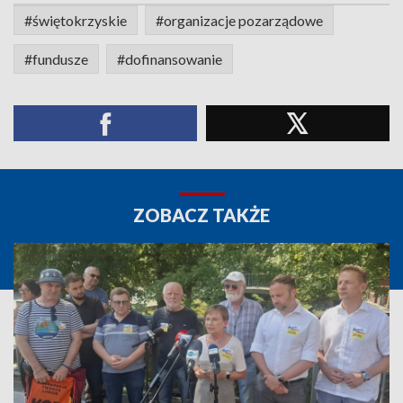
#świętokrzyskie
#organizacje pozarządowe
#fundusze
#dofinansowanie
ZOBACZ TAKŻE