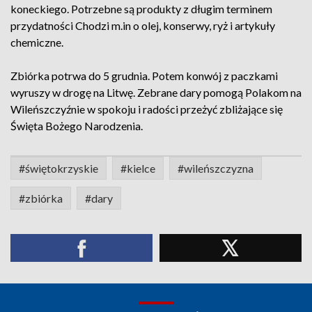
koneckiego. Potrzebne są produkty z długim terminem
przydatności Chodzi m.in o olej, konserwy, ryż i artykuły
chemiczne.
Zbiórka potrwa do 5 grudnia. Potem konwój z paczkami
wyruszy w drogę na Litwę. Zebrane dary pomogą Polakom na
Wileńszczyźnie w spokoju i radości przeżyć zbliżające się
Święta Bożego Narodzenia.
#świętokrzyskie
#kielce
#wileńszczyzna
#zbiórka
#dary