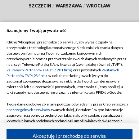
SZCZECIN
/
WARSZAWA
/
WROCŁAW
Szanujemy Twoją prywatność
Dołącz do nas:
Kliknij "Akceptuję i przechodzę do serwisu", aby wyrazić zgody na
korzystanie z technologii automatycznego śledzenia i zbierania danych,
TVP
dostęp do informacji na Twoim urządzeniu końcowym i ich
Abonament TVP
przechowywanie oraz na przetwarzanie Twoich danych osobowych przez
Regulamin TVP
nas, czyli Telewizję Polską S.A. w likwidacji (zwaną dalej również „TVP”),
Emisja w TVP
Polityka prywatności
Zaufanych Partnerów z IAB* (1201 firm)
oraz pozostałych
Zaufanych
Partnerów TVP (93 firm)
, w celach marketingowych (w tym do
Centrum informacji TVP
Moje zgody
zautomatyzowanego dopasowania reklam do Twoich zainteresowań i
mierzenia ich skuteczności) i pozostałych, które wskazujemy poniżej, a
Naziemna Telewizja Cyfrowa
Pomoc
także zgody na udostępnianie przez nas identyfikatora PPID do Google.
Sklep TVP
Biuro reklamy
Twoje dane osobowe zbierane podczas odwiedzania przez Ciebie naszych
Rada Programowa
Kontakt
poszczególnych serwisów
zwanych dalej „Portalem”, w tym informacje
zapisywane za pomocą technologii takich jak: pliki cookie, sygnalizatory
System NOS
WWW lub innych podobnych technologii umożliwiających świadczenie
dopasowanych i bezpiecznych usług, personalizację treści oraz reklam,
Informacje o nadawcy
Kanały
udostępnianie funkcji mediów społecznościowych oraz analizowanie
Akceptuję i przechodzę do serwisu
ruchu w Internecie.
Program dla prasy