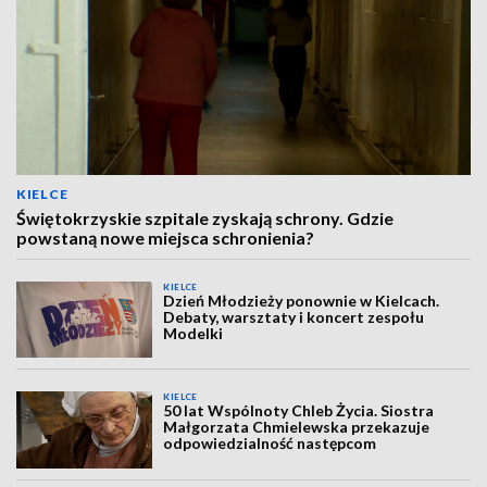
KIELCE
Świętokrzyskie szpitale zyskają schrony. Gdzie
powstaną nowe miejsca schronienia?
KIELCE
Dzień Młodzieży ponownie w Kielcach.
Debaty, warsztaty i koncert zespołu
Modelki
KIELCE
50 lat Wspólnoty Chleb Życia. Siostra
Małgorzata Chmielewska przekazuje
odpowiedzialność następcom