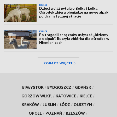
KIELCE
Dzieci wciąż pytają o Bolka i Lolka.
Ośrodek zbiera pieniądze na nowe alpaki
po dramatycznej stracie
KIELCE
Po tragedii chcą znów usłyszeć „idziemy
do alpak”. Ruszyła zbiórka dla ośrodka w
Niemienicach
ZOBACZ WIĘCEJ
BIAŁYSTOK
/
BYDGOSZCZ
/
GDAŃSK
/
GORZÓW WLKP.
/
KATOWICE
/
KIELCE
/
KRAKÓW
/
LUBLIN
/
ŁÓDŹ
/
OLSZTYN
/
OPOLE
/
POZNAŃ
/
RZESZÓW
/