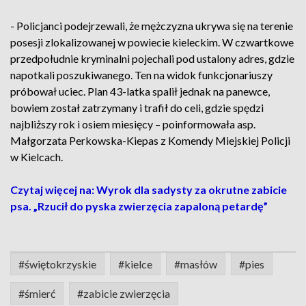
- Policjanci podejrzewali, że mężczyzna ukrywa się na terenie
posesji zlokalizowanej w powiecie kieleckim. W czwartkowe
przedpołudnie kryminalni pojechali pod ustalony adres, gdzie
napotkali poszukiwanego. Ten na widok funkcjonariuszy
próbował uciec. Plan 43-latka spalił jednak na panewce,
bowiem został zatrzymany i trafił do celi, gdzie spędzi
najbliższy rok i osiem miesięcy – poinformowała asp.
Małgorzata Perkowska-Kiepas z Komendy Miejskiej Policji
w Kielcach.
Czytaj więcej na: Wyrok dla sadysty za okrutne zabicie
psa. „Rzucił do pyska zwierzęcia zapaloną petardę”
#świętokrzyskie
#kielce
#masłów
#pies
#śmierć
#zabicie zwierzęcia