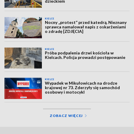
dzieckiem
KIELCE
Nocny „protest” przed katedrą. Nieznany
sprawca namalował napis z oskarżeniami
o zdradę [ZDJĘCIA]
KIELCE
Próba podpalenia drzwi kościoła w
Kielcach. Policja prowadzi postępowanie
KIELCE
Wypadek w Mikułowicach na drodze
krajowej nr 73. Zderzyły się samochód
osobowy i motocykl
ZOBACZ WIĘCEJ