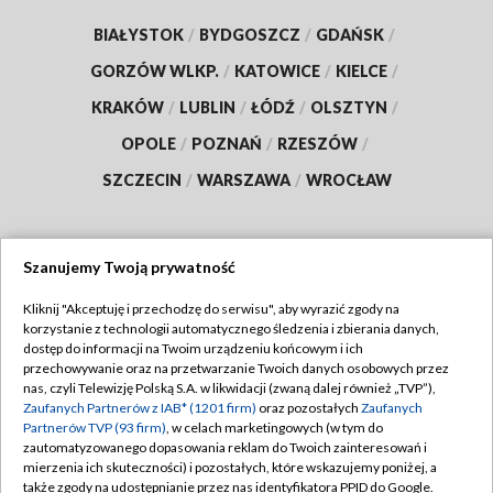
BIAŁYSTOK
/
BYDGOSZCZ
/
GDAŃSK
/
GORZÓW WLKP.
/
KATOWICE
/
KIELCE
/
KRAKÓW
/
LUBLIN
/
ŁÓDŹ
/
OLSZTYN
/
OPOLE
/
POZNAŃ
/
RZESZÓW
/
SZCZECIN
/
WARSZAWA
/
WROCŁAW
Szanujemy Twoją prywatność
Dołącz do nas:
Kliknij "Akceptuję i przechodzę do serwisu", aby wyrazić zgody na
korzystanie z technologii automatycznego śledzenia i zbierania danych,
TVP
dostęp do informacji na Twoim urządzeniu końcowym i ich
Abonament TVP
przechowywanie oraz na przetwarzanie Twoich danych osobowych przez
Regulamin TVP
nas, czyli Telewizję Polską S.A. w likwidacji (zwaną dalej również „TVP”),
Emisja w TVP
Polityka prywatności
Zaufanych Partnerów z IAB* (1201 firm)
oraz pozostałych
Zaufanych
Partnerów TVP (93 firm)
, w celach marketingowych (w tym do
Centrum informacji TVP
Moje zgody
zautomatyzowanego dopasowania reklam do Twoich zainteresowań i
mierzenia ich skuteczności) i pozostałych, które wskazujemy poniżej, a
Naziemna Telewizja Cyfrowa
Pomoc
także zgody na udostępnianie przez nas identyfikatora PPID do Google.