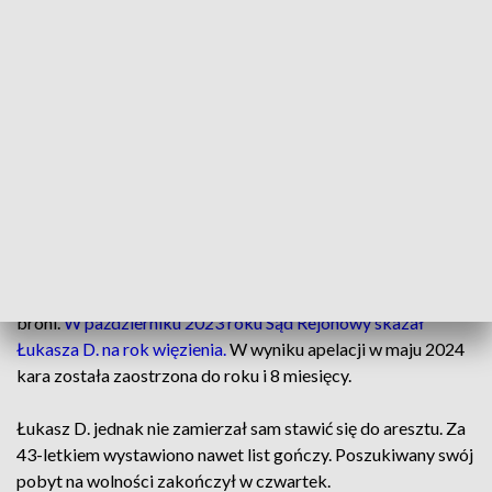
gminie Masłów. Według ustaleń śledczych motywem
działania Łukasza D. miało być wyładowanie złości po kłótni
z matką.
To właśnie kobieta skontaktowała się z kieleckim
komisariatem, choć
później w czasie procesu odmówiła
składania zeznań.
Śledczym udało się jednak zdobyć film ze zdarzenia.
Mężczyzna ukrywający się w lesie został zatrzymany, a
prokuratura oskarżyła go o uśmiercenie zwierzęcia ze
szczególnym okrucieństwem oraz o nielegalne posiadanie
broni.
W październiku 2023 roku Sąd Rejonowy skazał
Łukasza D. na rok więzienia.
W wyniku apelacji w maju 2024
kara została zaostrzona do roku i 8 miesięcy.
Łukasz D. jednak nie zamierzał sam stawić się do aresztu. Za
43-letkiem wystawiono nawet list gończy. Poszukiwany swój
pobyt na wolności zakończył w czwartek.