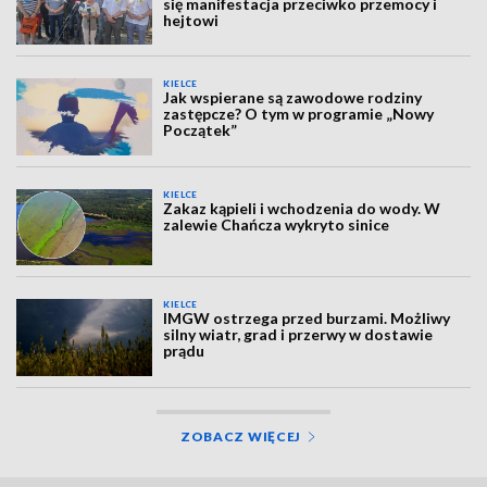
się manifestacja przeciwko przemocy i
hejtowi
KIELCE
Jak wspierane są zawodowe rodziny
zastępcze? O tym w programie „Nowy
Początek”
KIELCE
Zakaz kąpieli i wchodzenia do wody. W
zalewie Chańcza wykryto sinice
KIELCE
IMGW ostrzega przed burzami. Możliwy
silny wiatr, grad i przerwy w dostawie
prądu
ZOBACZ WIĘCEJ