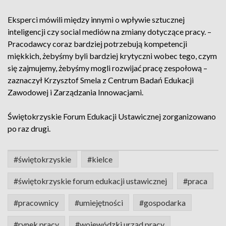
Eksperci mówili między innymi o wpływie sztucznej
inteligencji czy social mediów na zmiany dotyczące pracy. –
Pracodawcy coraz bardziej potrzebują kompetencji
miękkich, żebyśmy byli bardziej krytyczni wobec tego, czym
się zajmujemy, żebyśmy mogli rozwijać pracę zespołową –
zaznaczył Krzysztof Smela z Centrum Badań Edukacji
Zawodowej i Zarządzania Innowacjami.
Świętokrzyskie Forum Edukacji Ustawicznej zorganizowano
po raz drugi.
#świętokrzyskie
#kielce
#świętokrzyskie forum edukacji ustawicznej
#praca
#pracownicy
#umiejętności
#gospodarka
#rynek pracy
#wojewódzki urząd pracy