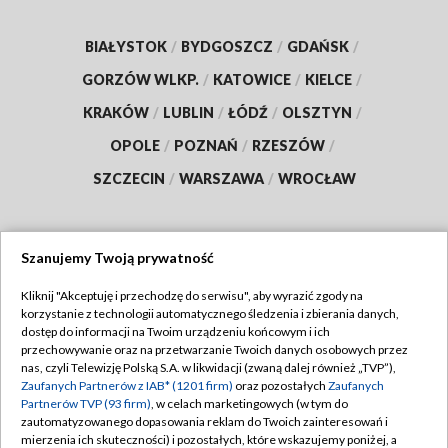
BIAŁYSTOK
/
BYDGOSZCZ
/
GDAŃSK
/
GORZÓW WLKP.
/
KATOWICE
/
KIELCE
/
KRAKÓW
/
LUBLIN
/
ŁÓDŹ
/
OLSZTYN
/
OPOLE
/
POZNAŃ
/
RZESZÓW
/
SZCZECIN
/
WARSZAWA
/
WROCŁAW
Szanujemy Twoją prywatność
Dołącz do nas:
Kliknij "Akceptuję i przechodzę do serwisu", aby wyrazić zgody na
korzystanie z technologii automatycznego śledzenia i zbierania danych,
TVP
dostęp do informacji na Twoim urządzeniu końcowym i ich
Abonament TVP
przechowywanie oraz na przetwarzanie Twoich danych osobowych przez
Regulamin TVP
nas, czyli Telewizję Polską S.A. w likwidacji (zwaną dalej również „TVP”),
Emisja w TVP
Polityka prywatności
Zaufanych Partnerów z IAB* (1201 firm)
oraz pozostałych
Zaufanych
Partnerów TVP (93 firm)
, w celach marketingowych (w tym do
Centrum informacji TVP
Moje zgody
zautomatyzowanego dopasowania reklam do Twoich zainteresowań i
mierzenia ich skuteczności) i pozostałych, które wskazujemy poniżej, a
Naziemna Telewizja Cyfrowa