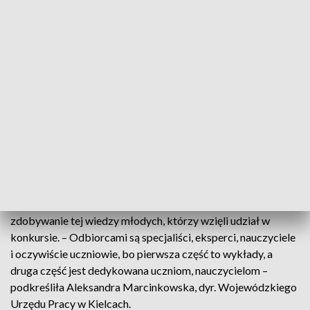
terminami kryją się różne rodzaje umiejętności, jakie warto
posiadać na dynamicznym ryku pracy. I właśnie o tym, jakie
umiejętności warto zdobywać, a które rozwijać, rozmawiali w
Targach Kielce eksperci w ramach konferencji
zorganizowanej przez Wojewódzki Urząd Pracy w Kielcach.
– Obserwujemy dzisiaj, że zmienia się profil predylekcji
zawodowych młodych ludzi, inne są oczekiwania rynku pracy,
inne są oczekiwania młodego pokolenia – mówiła dr hab.
Paulina Forma, prof. UJK, dyr. Instytutu Pedagogiki UJK.
Kształcenie ustawiczne jest koniecznością w dzisiejszym
świecie. Dlatego województwo świętokrzyskie na ofertę
edukacji dorosłych przeznacza duże środki. I angażuje w
zdobywanie tej wiedzy młodych, którzy wzięli udział w
konkursie. – Odbiorcami są specjaliści, eksperci, nauczyciele
i oczywiście uczniowie, bo pierwsza część to wykłady, a
druga część jest dedykowana uczniom, nauczycielom –
podkreśliła Aleksandra Marcinkowska, dyr. Wojewódzkiego
Urzędu Pracy w Kielcach.