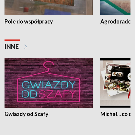
Pole do współpracy
Agrodoradcy 
INNE
Gwiazdy od Szafy
Michał... co dz