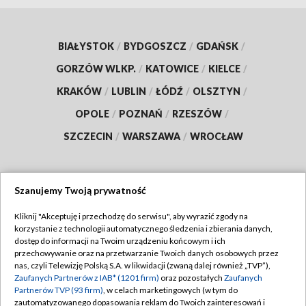
BIAŁYSTOK
/
BYDGOSZCZ
/
GDAŃSK
/
GORZÓW WLKP.
/
KATOWICE
/
KIELCE
/
KRAKÓW
/
LUBLIN
/
ŁÓDŹ
/
OLSZTYN
/
OPOLE
/
POZNAŃ
/
RZESZÓW
/
SZCZECIN
/
WARSZAWA
/
WROCŁAW
Szanujemy Twoją prywatność
Dołącz do nas:
Kliknij "Akceptuję i przechodzę do serwisu", aby wyrazić zgody na
korzystanie z technologii automatycznego śledzenia i zbierania danych,
TVP
dostęp do informacji na Twoim urządzeniu końcowym i ich
Abonament TVP
przechowywanie oraz na przetwarzanie Twoich danych osobowych przez
Regulamin TVP
nas, czyli Telewizję Polską S.A. w likwidacji (zwaną dalej również „TVP”),
Emisja w TVP
Zaufanych Partnerów z IAB* (1201 firm)
oraz pozostałych
Zaufanych
Polityka prywatności
Partnerów TVP (93 firm)
, w celach marketingowych (w tym do
Centrum informacji TVP
Moje zgody
zautomatyzowanego dopasowania reklam do Twoich zainteresowań i