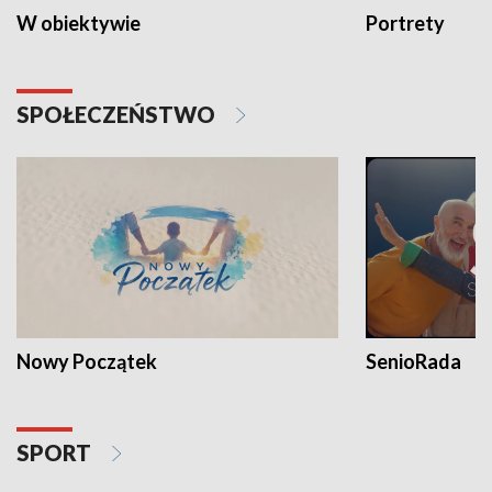
W obiektywie
Portrety
SPOŁECZEŃSTWO
Nowy Początek
SenioRada
SPORT