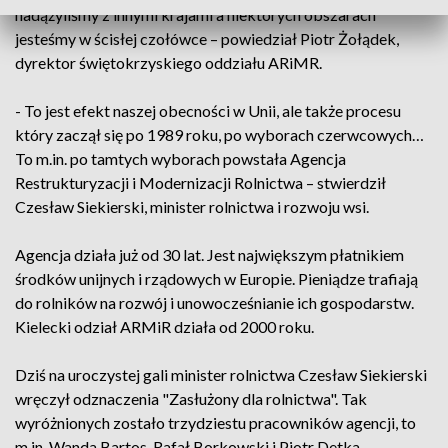
nadążyliśmy z innymi krajami a niektórych obszarach
jesteśmy w ścisłej czołówce – powiedział Piotr Żołądek,
dyrektor świętokrzyskiego oddziału ARiMR.
- To jest efekt naszej obecności w Unii, ale także procesu
który zaczął się po 1989 roku, po wyborach czerwcowych…
To m.in. po tamtych wyborach powstała Agencja
Restrukturyzacji i Modernizacji Rolnictwa – stwierdził
Czesław Siekierski, minister rolnictwa i rozwoju wsi.
Agencja działa już od 30 lat. Jest największym płatnikiem
środków unijnych i rządowych w Europie. Pieniądze trafiają
do rolników na rozwój i unowocześnianie ich gospodarstw.
Kielecki odział ARMiR działa od 2000 roku.
Dziś na uroczystej gali minister rolnictwa Czesław Siekierski
wręczył odznaczenia "Zasłużony dla rolnictwa". Tak
wyróżnionych zostało trzydziestu pracowników agencji, to
m.in. Wanda Bartos, Rafał Borkowski i Piotr Detka.