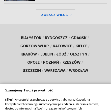
ZOBACZ WIĘCEJ
BIAŁYSTOK
/
BYDGOSZCZ
/
GDAŃSK
/
GORZÓW WLKP.
/
KATOWICE
/
KIELCE
/
KRAKÓW
/
LUBLIN
/
ŁÓDŹ
/
OLSZTYN
/
OPOLE
/
POZNAŃ
/
RZESZÓW
/
SZCZECIN
/
WARSZAWA
/
WROCŁAW
Szanujemy Twoją prywatność
Dołącz do nas:
Kliknij "Akceptuję i przechodzę do serwisu", aby wyrazić zgody na
korzystanie z technologii automatycznego śledzenia i zbierania danych,
TVP
dostęp do informacji na Twoim urządzeniu końcowym i ich