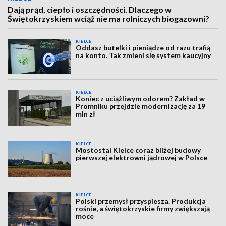
Dają prąd, ciepło i oszczędności. Dlaczego w
Świętokrzyskiem wciąż nie ma rolniczych biogazowni?
KIELCE
Oddasz butelki i pieniądze od razu trafią
na konto. Tak zmieni się system kaucyjny
KIELCE
Koniec z uciążliwym odorem? Zakład w
Promniku przejdzie modernizację za 19
mln zł
KIELCE
Mostostal Kielce coraz bliżej budowy
pierwszej elektrowni jądrowej w Polsce
KIELCE
Polski przemysł przyspiesza. Produkcja
rośnie, a świętokrzyskie firmy zwiększają
moce