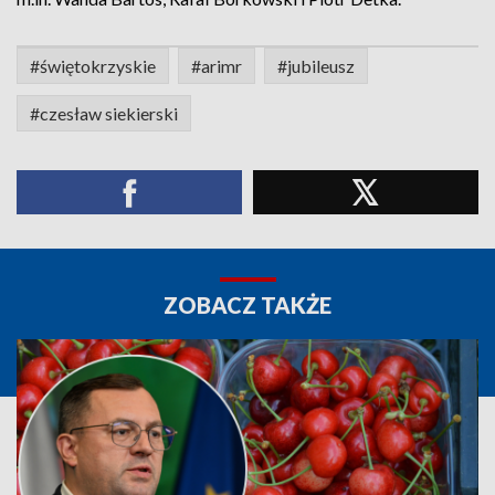
#świętokrzyskie
#arimr
#jubileusz
#czesław siekierski
ZOBACZ TAKŻE