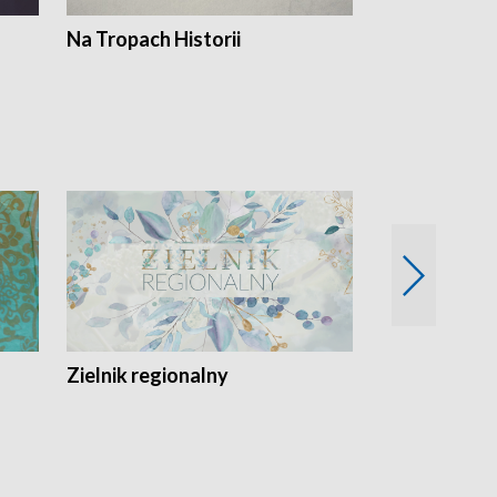
Na Tropach Historii
Szept ziemi
Zielnik regionalny
EkoLogiczni