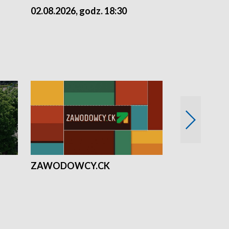
02.08.2026, godz. 18:30
01.08.2026, 
ZAWODOWCY.CK
Solidarni z U