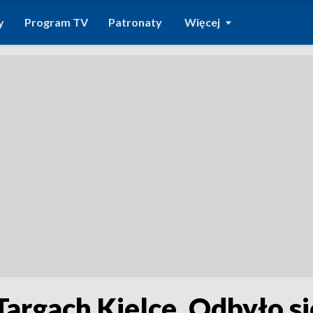
y
Program TV
Patronaty
Więcej
argach Kielce. Odbyło s