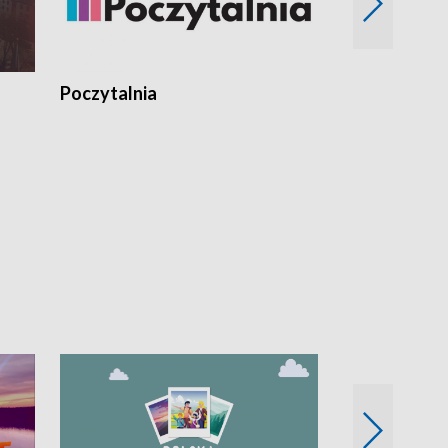
Poczytalnia
Koncerty TV