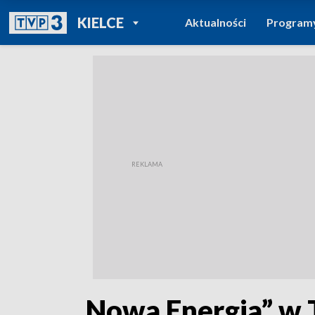
POWRÓT DO
KIELCE
Aktualności
Program
TVP REGIONY
„Nowa Energia” w T