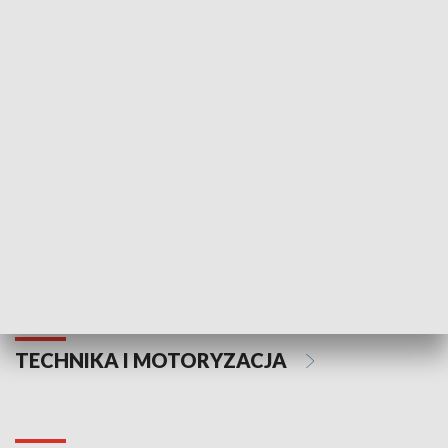
KULTURA I SZTUKA
Informator kulturalny
Drzwi do kult
TECHNIKA I MOTORYZACJA