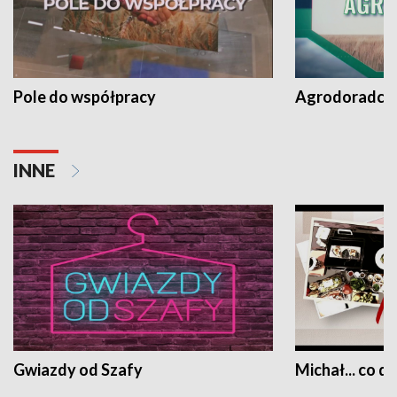
Pole do współpracy
Agrodoradcy 
INNE
Gwiazdy od Szafy
Michał... co dz