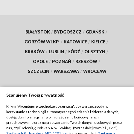
BIAŁYSTOK
/
BYDGOSZCZ
/
GDAŃSK
/
GORZÓW WLKP.
/
KATOWICE
/
KIELCE
/
KRAKÓW
/
LUBLIN
/
ŁÓDŹ
/
OLSZTYN
/
OPOLE
/
POZNAŃ
/
RZESZÓW
/
SZCZECIN
/
WARSZAWA
/
WROCŁAW
Szanujemy Twoją prywatność
Dołącz do nas:
Kliknij "Akceptuję i przechodzę do serwisu", aby wyrazić zgody na
korzystanie z technologii automatycznego śledzenia i zbierania danych,
TVP
dostęp do informacji na Twoim urządzeniu końcowym i ich
Abonament TVP
przechowywanie oraz na przetwarzanie Twoich danych osobowych przez
Regulamin TVP
nas, czyli Telewizję Polską S.A. w likwidacji (zwaną dalej również „TVP”),
Emisja w TVP
Zaufanych Partnerów z IAB* (1201 firm)
oraz pozostałych
Zaufanych
Polityka prywatności