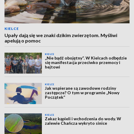
KIELCE
Upały dają się we znaki dzikim zwierzętom. Myśliwi
apelują o pomoc
KIELCE
„Nie bądź obojętny”. W Kielcach odbędzie
się manifestacja przeciwko przemocy i
hejtowi
KIELCE
Jak wspierane są zawodowe rodziny
zastępcze? O tym w programie „Nowy
Początek”
KIELCE
Zakaz kąpieli i wchodzenia do wody. W
zalewie Chańcza wykryto sinice