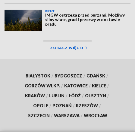
KIELCE
IMGW ostrzega przed burzami. Możliwy
silny wiatr, grad i przerwy w dostawie
prądu
ZOBACZ WIĘCEJ
BIAŁYSTOK
/
BYDGOSZCZ
/
GDAŃSK
/
GORZÓW WLKP.
/
KATOWICE
/
KIELCE
/
KRAKÓW
/
LUBLIN
/
ŁÓDŹ
/
OLSZTYN
/
OPOLE
/
POZNAŃ
/
RZESZÓW
/
SZCZECIN
/
WARSZAWA
/
WROCŁAW