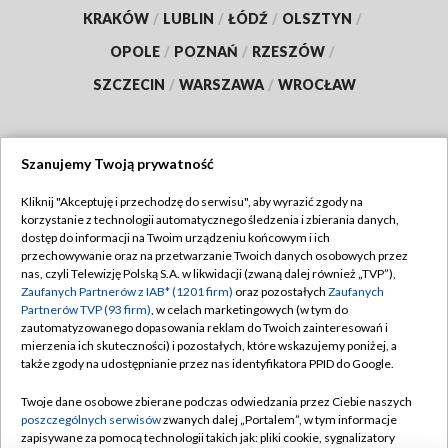
KRAKÓW
/
LUBLIN
/
ŁÓDŹ
/
OLSZTYN
/
OPOLE
/
POZNAŃ
/
RZESZÓW
/
SZCZECIN
/
WARSZAWA
/
WROCŁAW
Szanujemy Twoją prywatność
Dołącz do nas:
Kliknij "Akceptuję i przechodzę do serwisu", aby wyrazić zgody na
korzystanie z technologii automatycznego śledzenia i zbierania danych,
TVP
dostęp do informacji na Twoim urządzeniu końcowym i ich
Abonament TVP
przechowywanie oraz na przetwarzanie Twoich danych osobowych przez
Regulamin TVP
nas, czyli Telewizję Polską S.A. w likwidacji (zwaną dalej również „TVP”),
Emisja w TVP
Polityka prywatności
Zaufanych Partnerów z IAB* (1201 firm)
oraz pozostałych
Zaufanych
Partnerów TVP (93 firm)
, w celach marketingowych (w tym do
Centrum informacji TVP
Moje zgody
zautomatyzowanego dopasowania reklam do Twoich zainteresowań i
mierzenia ich skuteczności) i pozostałych, które wskazujemy poniżej, a
Naziemna Telewizja Cyfrowa
Pomoc
także zgody na udostępnianie przez nas identyfikatora PPID do Google.
Sklep TVP
Biuro reklamy
Twoje dane osobowe zbierane podczas odwiedzania przez Ciebie naszych
Rada Programowa
Kontakt
poszczególnych serwisów
zwanych dalej „Portalem”, w tym informacje
zapisywane za pomocą technologii takich jak: pliki cookie, sygnalizatory