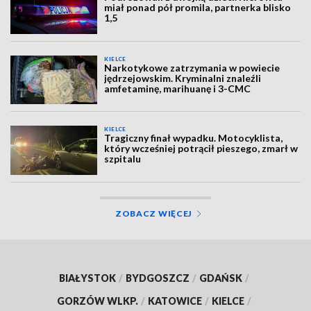
miał ponad pół promila, partnerka blisko
1,5
KIELCE
Narkotykowe zatrzymania w powiecie
jędrzejowskim. Kryminalni znaleźli
amfetaminę, marihuanę i 3-CMC
KIELCE
Tragiczny finał wypadku. Motocyklista,
który wcześniej potrącił pieszego, zmarł w
szpitalu
ZOBACZ WIĘCEJ
BIAŁYSTOK
/
BYDGOSZCZ
/
GDAŃSK
/
GORZÓW WLKP.
/
KATOWICE
/
KIELCE
/