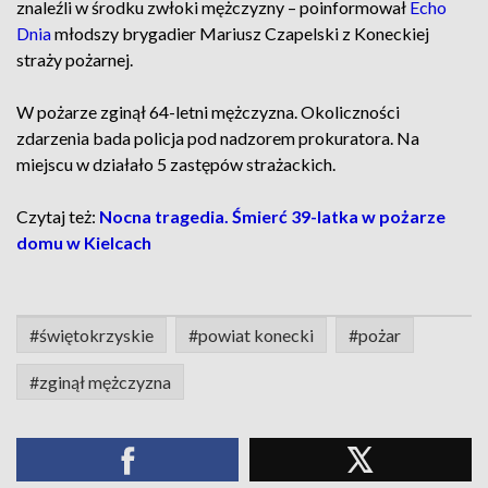
znaleźli w środku zwłoki mężczyzny – poinformował
Echo
Dnia
młodszy brygadier Mariusz Czapelski z Koneckiej
straży pożarnej.
W pożarze zginął 64-letni mężczyzna. Okoliczności
zdarzenia bada policja pod nadzorem prokuratora. Na
miejscu w działało 5 zastępów strażackich.
Czytaj też:
Nocna tragedia. Śmierć 39-latka w pożarze
domu w Kielcach
#świętokrzyskie
#powiat konecki
#pożar
#zginął mężczyzna