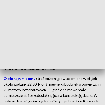
Nocny pożar Niekłaniu Małym. W płomieniach zginął mężczyzna. Zdjęcie: PSK
Końskie
64-leni mężczyzna zginął w pożarze domu, do
jakiego doszło w nocy w miejscowości Niekłań
Mały w powiecie koneckim.
O płonącym domu
straż pożarną powiadomiono w piątek
około godziny 22.30. Płonął niewielki budynek o powierzchni
25 metrów kwadratowych. - Ogień obejmował całe
pomieszczenie i przedostał się już na konstrukcję dachu. W
trakcie działań gaśniczych strażacy z jednostki w Końskich