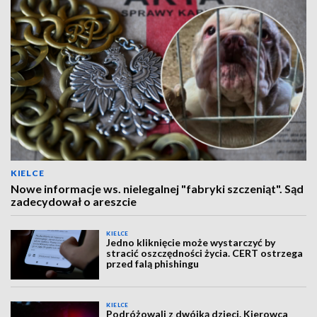
KIELCE
Nowe informacje ws. nielegalnej "fabryki szczeniąt". Sąd
zadecydował o areszcie
KIELCE
Jedno kliknięcie może wystarczyć by
stracić oszczędności życia. CERT ostrzega
przed falą phishingu
KIELCE
Podróżowali z dwójką dzieci. Kierowca