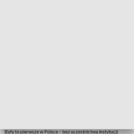
Nie żyje Andrzej Ruciński – twórca i pierwszy dyrektor KCK
Zmarł Andrzej Ruciński – twórca i pierwszy
dyrektor Kieleckiego Centrum Kultury - podało
Radio Kielce.
Andrzej Ruciński,
jak czytamy na stronie Radia Kielce
,
kierował Kieleckim Centrum Kultury w latach 1992- 2003.
Wtedy to KCK wystawiło samodzielnie, przy współpracy z
Filharmonią Świętokrzyską, „Straszny Dwór” Stanisława
Moniuszki i „Jasia i Małgosię” Engelberta Humperdincka.
Były to pierwsze w Polsce – bez uczestnictwa instytucji