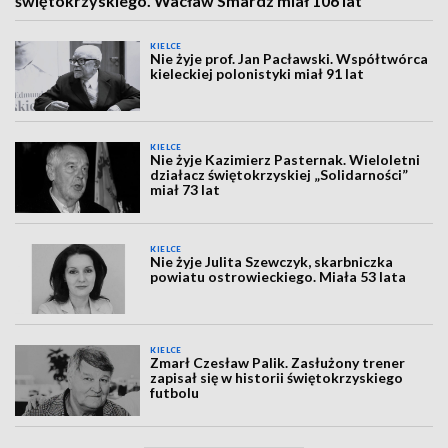
świętokrzyskiego. Wacław Smardz miał 106 lat
KIELCE
Nie żyje prof. Jan Pacławski. Współtwórca
kieleckiej polonistyki miał 91 lat
KIELCE
Nie żyje Kazimierz Pasternak. Wieloletni
działacz świętokrzyskiej „Solidarności”
miał 73 lat
KIELCE
Nie żyje Julita Szewczyk, skarbniczka
powiatu ostrowieckiego. Miała 53 lata
KIELCE
Zmarł Czesław Palik. Zasłużony trener
zapisał się w historii świętokrzyskiego
futbolu