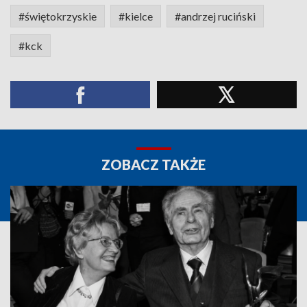
#świętokrzyskie
#kielce
#andrzej ruciński
#kck
ZOBACZ TAKŻE