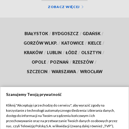
ZOBACZ WIĘCEJ
BIAŁYSTOK
/
BYDGOSZCZ
/
GDAŃSK
/
GORZÓW WLKP.
/
KATOWICE
/
KIELCE
/
KRAKÓW
/
LUBLIN
/
ŁÓDŹ
/
OLSZTYN
/
OPOLE
/
POZNAŃ
/
RZESZÓW
/
SZCZECIN
/
WARSZAWA
/
WROCŁAW
Szanujemy Twoją prywatność
Dołącz do nas:
Kliknij "Akceptuję i przechodzę do serwisu", aby wyrazić zgody na
korzystanie z technologii automatycznego śledzenia i zbierania danych,
TVP
dostęp do informacji na Twoim urządzeniu końcowym i ich
Abonament TVP
przechowywanie oraz na przetwarzanie Twoich danych osobowych przez
Regulamin TVP
nas, czyli Telewizję Polską S.A. w likwidacji (zwaną dalej również „TVP”),