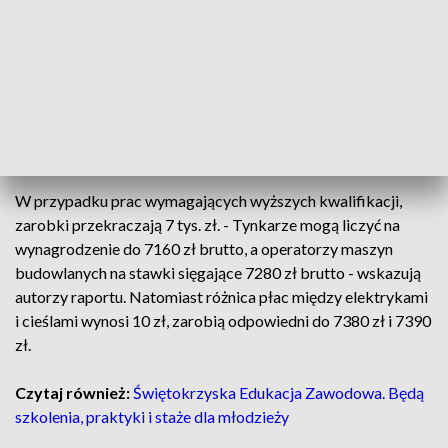
Kolejnymi zawodami są te związane z budownictwem, np.
monterzy konstrukcji budowlanych z zarobkami do 6610 zł
brutto, czy murarze (6670 zł brutto). - Nieco lepiej
wynagradzani są brukarze i spawacze z zarobkami
odpowiednio do 6780 zł i 6800 zł brutto - czytamy.
Najwięcej zarobią, zgodnie z danymi Personnel Service,
betoniarze, ich pensja wyniesie do 6810 zł brutto.
W przypadku prac wymagających wyższych kwalifikacji,
zarobki przekraczają 7 tys. zł. - Tynkarze mogą liczyć na
wynagrodzenie do 7160 zł brutto, a operatorzy maszyn
budowlanych na stawki sięgające 7280 zł brutto - wskazują
autorzy raportu. Natomiast różnica płac między elektrykami
i cieślami wynosi 10 zł, zarobią odpowiedni do 7380 zł i 7390
zł.
Czytaj również:
Świętokrzyska Edukacja Zawodowa. Będą
szkolenia, praktyki i staże dla młodzieży