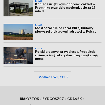
KIELCE
Koniec z uciążliwym odorem? Zakład w
Promniku przejdzie modernizację za 19
mln zł
KIELCE
Mostostal Kielce coraz bliżej budowy
pierwszej elektrowni jądrowej w Polsce
KIELCE
Polski przemysł przyspiesza. Produkcja
rośnie, a świętokrzyskie firmy zwiększają
moce
ZOBACZ WIĘCEJ
BIAŁYSTOK
/
BYDGOSZCZ
/
GDAŃSK
/