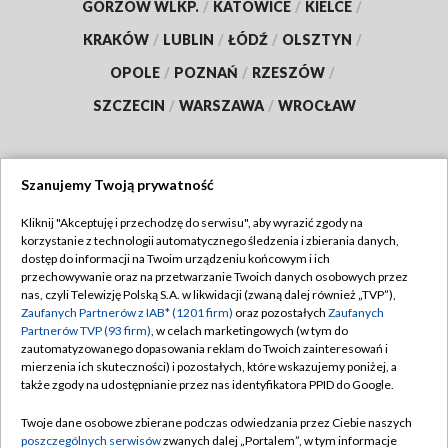
GORZÓW WLKP.
/
KATOWICE
/
KIELCE
/
KRAKÓW
/
LUBLIN
/
ŁÓDŹ
/
OLSZTYN
/
OPOLE
/
POZNAŃ
/
RZESZÓW
/
SZCZECIN
/
WARSZAWA
/
WROCŁAW
Szanujemy Twoją prywatność
Dołącz do nas:
Kliknij "Akceptuję i przechodzę do serwisu", aby wyrazić zgody na
korzystanie z technologii automatycznego śledzenia i zbierania danych,
TVP
dostęp do informacji na Twoim urządzeniu końcowym i ich
Abonament TVP
przechowywanie oraz na przetwarzanie Twoich danych osobowych przez
Regulamin TVP
nas, czyli Telewizję Polską S.A. w likwidacji (zwaną dalej również „TVP”),
Emisja w TVP
Polityka prywatności
Zaufanych Partnerów z IAB* (1201 firm)
oraz pozostałych
Zaufanych
Partnerów TVP (93 firm)
, w celach marketingowych (w tym do
Centrum informacji TVP
Moje zgody
zautomatyzowanego dopasowania reklam do Twoich zainteresowań i
mierzenia ich skuteczności) i pozostałych, które wskazujemy poniżej, a
Naziemna Telewizja Cyfrowa
Pomoc
także zgody na udostępnianie przez nas identyfikatora PPID do Google.
Sklep TVP
Biuro reklamy
Twoje dane osobowe zbierane podczas odwiedzania przez Ciebie naszych
Rada Programowa
Kontakt
poszczególnych serwisów
zwanych dalej „Portalem”, w tym informacje