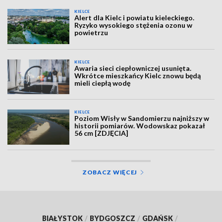
KIELCE
Alert dla Kielc i powiatu kieleckiego.
Ryzyko wysokiego stężenia ozonu w
powietrzu
KIELCE
Awaria sieci ciepłowniczej usunięta.
Wkrótce mieszkańcy Kielc znowu będą
mieli ciepłą wodę
KIELCE
Poziom Wisły w Sandomierzu najniższy w
historii pomiarów. Wodowskaz pokazał
56 cm [ZDJĘCIA]
ZOBACZ WIĘCEJ
BIAŁYSTOK
/
BYDGOSZCZ
/
GDAŃSK
/