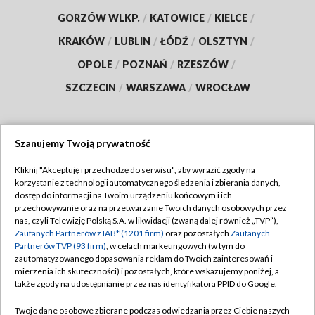
GORZÓW WLKP.
/
KATOWICE
/
KIELCE
/
KRAKÓW
/
LUBLIN
/
ŁÓDŹ
/
OLSZTYN
/
OPOLE
/
POZNAŃ
/
RZESZÓW
/
SZCZECIN
/
WARSZAWA
/
WROCŁAW
Szanujemy Twoją prywatność
Dołącz do nas:
Kliknij "Akceptuję i przechodzę do serwisu", aby wyrazić zgody na
korzystanie z technologii automatycznego śledzenia i zbierania danych,
TVP
dostęp do informacji na Twoim urządzeniu końcowym i ich
Abonament TVP
przechowywanie oraz na przetwarzanie Twoich danych osobowych przez
Regulamin TVP
nas, czyli Telewizję Polską S.A. w likwidacji (zwaną dalej również „TVP”),
Emisja w TVP
Polityka prywatności
Zaufanych Partnerów z IAB* (1201 firm)
oraz pozostałych
Zaufanych
Partnerów TVP (93 firm)
, w celach marketingowych (w tym do
Centrum informacji TVP
Moje zgody
zautomatyzowanego dopasowania reklam do Twoich zainteresowań i
mierzenia ich skuteczności) i pozostałych, które wskazujemy poniżej, a
Naziemna Telewizja Cyfrowa
Pomoc
także zgody na udostępnianie przez nas identyfikatora PPID do Google.
Sklep TVP
Biuro reklamy
Twoje dane osobowe zbierane podczas odwiedzania przez Ciebie naszych