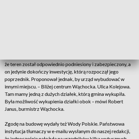
rzeki Kamiennej. A to wielu osobom przypomina
dramatyczne wydarzenia z 2010 roku. I powódź stulecia. – Ja
pamiętam, że było zalane to miejsce. Zresztą wcześniej
zawsze zalewało. Teraz może jak powstał staw, to mniej, ale
wcześniej to był teren bardzo zalewowy – przypomina jedna
z osób.
Takich obaw nie ma jednak burmistrz Wąchocka. Twierdzi,
że teren został odpowiednio podniesiony i zabezpieczony, a
on jedynie dokończy inwestycję, którą rozpoczął jego
poprzednik. Proponował jednak, by urząd wybudować w
innymi miejscu. – Bliżej centrum Wąchocka. Ulica Kolejowa.
Tam mamy jedną z dużych działek, którą gmina wykupiła.
Była możliwość wykupienia działki obok – mówi Robert
Janus, burmistrz Wąchocka.
Zgodę na budowę wydały też Wody Polskie. Państwowa
instytucja tłumaczy w e-mailu wysłanym do naszej redakcji,
że jednocześnie nałożyła na urzędników kilka wytycznych,