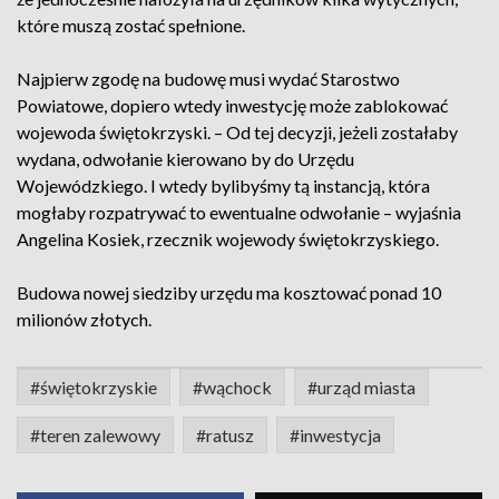
które muszą zostać spełnione.
Najpierw zgodę na budowę musi wydać Starostwo
Powiatowe, dopiero wtedy inwestycję może zablokować
wojewoda świętokrzyski. – Od tej decyzji, jeżeli zostałaby
wydana, odwołanie kierowano by do Urzędu
Wojewódzkiego. I wtedy bylibyśmy tą instancją, która
mogłaby rozpatrywać to ewentualne odwołanie – wyjaśnia
Angelina Kosiek, rzecznik wojewody świętokrzyskiego.
Budowa nowej siedziby urzędu ma kosztować ponad 10
milionów złotych.
#świętokrzyskie
#wąchock
#urząd miasta
#teren zalewowy
#ratusz
#inwestycja