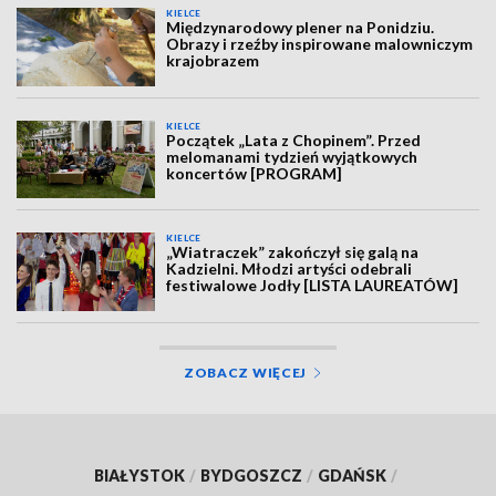
KIELCE
Międzynarodowy plener na Ponidziu.
Obrazy i rzeźby inspirowane malowniczym
krajobrazem
KIELCE
Początek „Lata z Chopinem”. Przed
melomanami tydzień wyjątkowych
koncertów [PROGRAM]
KIELCE
„Wiatraczek” zakończył się galą na
Kadzielni. Młodzi artyści odebrali
festiwalowe Jodły [LISTA LAUREATÓW]
ZOBACZ WIĘCEJ
BIAŁYSTOK
/
BYDGOSZCZ
/
GDAŃSK
/