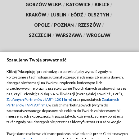
GORZÓW WLKP.
/
KATOWICE
/
KIELCE
/
KRAKÓW
/
LUBLIN
/
ŁÓDŹ
/
OLSZTYN
/
OPOLE
/
POZNAŃ
/
RZESZÓW
/
SZCZECIN
/
WARSZAWA
/
WROCŁAW
Szanujemy Twoją prywatność
Dołącz do nas:
Kliknij "Akceptuję i przechodzę do serwisu", aby wyrazić zgody na
korzystanie z technologii automatycznego śledzenia i zbierania danych,
TVP
dostęp do informacji na Twoim urządzeniu końcowym i ich
Abonament TVP
przechowywanie oraz na przetwarzanie Twoich danych osobowych przez
Regulamin TVP
nas, czyli Telewizję Polską S.A. w likwidacji (zwaną dalej również „TVP”),
Emisja w TVP
Polityka prywatności
Zaufanych Partnerów z IAB* (1201 firm)
oraz pozostałych
Zaufanych
Partnerów TVP (93 firm)
, w celach marketingowych (w tym do
Centrum informacji TVP
Moje zgody
zautomatyzowanego dopasowania reklam do Twoich zainteresowań i
mierzenia ich skuteczności) i pozostałych, które wskazujemy poniżej, a
Naziemna Telewizja Cyfrowa
Pomoc
także zgody na udostępnianie przez nas identyfikatora PPID do Google.
Sklep TVP
Biuro reklamy
Twoje dane osobowe zbierane podczas odwiedzania przez Ciebie naszych
Rada Programowa