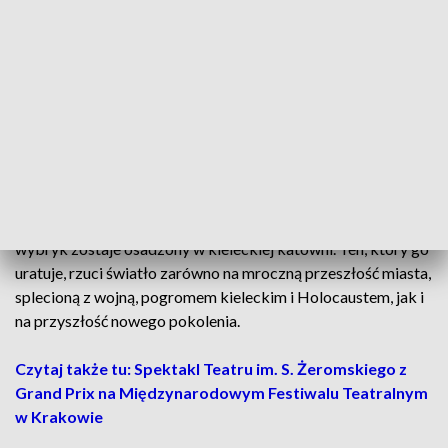
została wybrana przez jury Prix Grand Continent 2024 jako
polska książka, która „pomaga kształtować polityczną i
kulturową wyobraźnię współczesnej Europy" i „wyróżnia się
wysoką jakością literacką, połączoną z kwestionowaniem
ważnego historycznego, politycznego lub społecznego
tematu naszych czasów".
W swojej drugiej powieści Mateusz Pakuła ponownie sięga
do rodzinnej historii. Przenosimy się z nim do epicentrum
stalinizmu, początku lat 50., gdy jego dziadek za szczeniacki
wybryk zostaje osadzony w kieleckiej katowni. Ten, który go
uratuje, rzuci światło zarówno na mroczną przeszłość miasta,
splecioną z wojną, pogromem kieleckim i Holocaustem, jak i
na przyszłość nowego pokolenia.
Czytaj także tu: Spektakl Teatru im. S. Żeromskiego z
Grand Prix na Międzynarodowym Festiwalu Teatralnym
w Krakowie