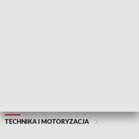
KULTURA I SZTUKA
Informator kulturalny
Drzwi do kult
TECHNIKA I MOTORYZACJA