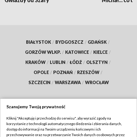
Gwiazdy od Szafy
Michał... co dz
BIAŁYSTOK
/
BYDGOSZCZ
/
GDAŃSK
/
GORZÓW WLKP.
/
KATOWICE
/
KIELCE
/
KRAKÓW
/
LUBLIN
/
ŁÓDŹ
/
OLSZTYN
/
OPOLE
/
POZNAŃ
/
RZESZÓW
/
SZCZECIN
/
WARSZAWA
/
WROCŁAW
Szanujemy Twoją prywatność
Dołącz do nas:
Kliknij "Akceptuję i przechodzę do serwisu", aby wyrazić zgody na
korzystanie z technologii automatycznego śledzenia i zbierania danych,
TVP
dostęp do informacji na Twoim urządzeniu końcowym i ich
Abonament TVP
przechowywanie oraz na przetwarzanie Twoich danych osobowych przez
Regulamin TVP