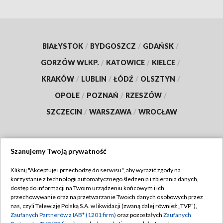
BIAŁYSTOK
/
BYDGOSZCZ
/
GDAŃSK
/
GORZÓW WLKP.
/
KATOWICE
/
KIELCE
/
KRAKÓW
/
LUBLIN
/
ŁÓDŹ
/
OLSZTYN
/
OPOLE
/
POZNAŃ
/
RZESZÓW
/
SZCZECIN
/
WARSZAWA
/
WROCŁAW
Szanujemy Twoją prywatność
Dołącz do nas:
Kliknij "Akceptuję i przechodzę do serwisu", aby wyrazić zgody na
korzystanie z technologii automatycznego śledzenia i zbierania danych,
TVP
dostęp do informacji na Twoim urządzeniu końcowym i ich
Abonament TVP
przechowywanie oraz na przetwarzanie Twoich danych osobowych przez
Regulamin TVP
nas, czyli Telewizję Polską S.A. w likwidacji (zwaną dalej również „TVP”),
Emisja w TVP
Zaufanych Partnerów z IAB* (1201 firm)
oraz pozostałych
Zaufanych
Polityka prywatności