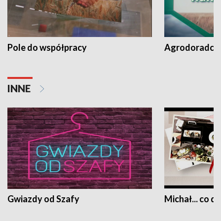
Pole do współpracy
Agrodoradcy 
INNE
Gwiazdy od Szafy
Michał... co dz