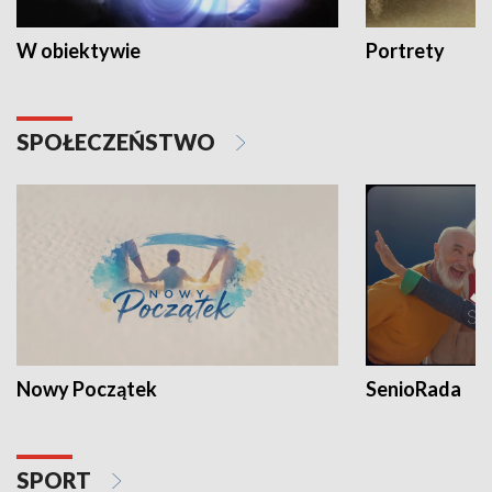
W obiektywie
Portrety
SPOŁECZEŃSTWO
Nowy Początek
SenioRada
SPORT