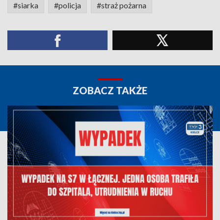
#siarka
#policja
#straż pożarna
ZOBACZ TAKŻE