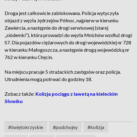
Droga jest całkowicie zablokowana. Policja wytyczyła
objazd z węzła Jędrzejów Północ, najpierw w kierunku
Zawiercia, a następnie do drogi serwisowej (starej
„siódemki”), która prowadzi do węzła Mnichów wzdłuż drogi
S7. Dla pojazdów ciężarowych do drogi wojewódzkiej nr 728
w kierunku Małogoszcza, a następnie drogą wojewódzką nr
762 w kierunku Chęcin.
Na miejscu pracuje 5 strażackich zastępów oraz policja.
Utrudnienia mogą potrwać do godziny 18.
Zobacz także:
Kolizja pociągu z lawetą na kieleckim
Słowiku
#świętokrzyskie
#podchojny
#kolizja