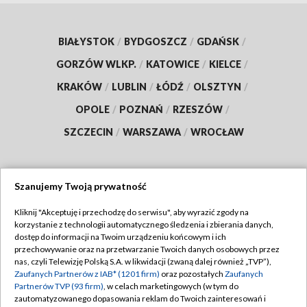
BIAŁYSTOK
/
BYDGOSZCZ
/
GDAŃSK
/
GORZÓW WLKP.
/
KATOWICE
/
KIELCE
/
KRAKÓW
/
LUBLIN
/
ŁÓDŹ
/
OLSZTYN
/
OPOLE
/
POZNAŃ
/
RZESZÓW
/
SZCZECIN
/
WARSZAWA
/
WROCŁAW
Szanujemy Twoją prywatność
Dołącz do nas:
Kliknij "Akceptuję i przechodzę do serwisu", aby wyrazić zgody na
korzystanie z technologii automatycznego śledzenia i zbierania danych,
TVP
dostęp do informacji na Twoim urządzeniu końcowym i ich
Abonament TVP
przechowywanie oraz na przetwarzanie Twoich danych osobowych przez
Regulamin TVP
nas, czyli Telewizję Polską S.A. w likwidacji (zwaną dalej również „TVP”),
Emisja w TVP
Polityka prywatności
Zaufanych Partnerów z IAB* (1201 firm)
oraz pozostałych
Zaufanych
Partnerów TVP (93 firm)
, w celach marketingowych (w tym do
Centrum informacji TVP
Moje zgody
zautomatyzowanego dopasowania reklam do Twoich zainteresowań i