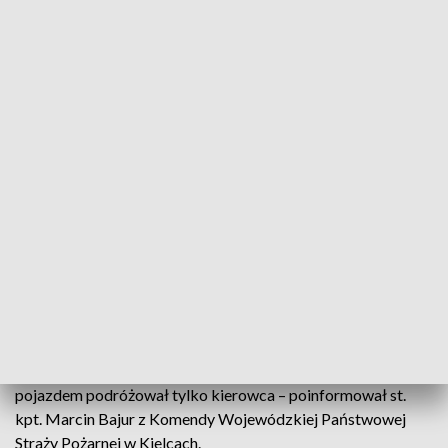
Granulowana siarka wysypała się na drogę. Na S7 przewróciła się ciężarówka
Całkowicie zablokowana jest droga ekspresowa nr
7 w miejscowości Podchojny w powiecie
jędrzejowskim. Ciężarówka przewożąca 24 tony
granulowanej siarki przewróciła się na bok.
Do zdarzenia doszło w czwartek o godzinie 14.40 na jezdni w
kierunku na Warszawę. – Brak jest osób poszkodowanych,
pojazdem podróżował tylko kierowca – poinformował st.
kpt. Marcin Bajur z Komendy Wojewódzkiej Państwowej
Straży Pożarnej w Kielcach.