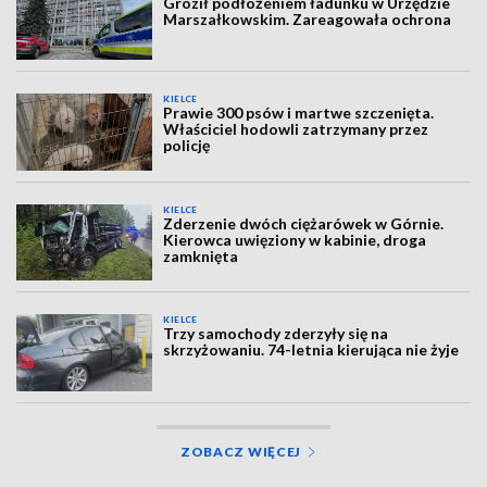
Groził podłożeniem ładunku w Urzędzie
Marszałkowskim. Zareagowała ochrona
KIELCE
Prawie 300 psów i martwe szczenięta.
Właściciel hodowli zatrzymany przez
policję
KIELCE
Zderzenie dwóch ciężarówek w Górnie.
Kierowca uwięziony w kabinie, droga
zamknięta
KIELCE
Trzy samochody zderzyły się na
skrzyżowaniu. 74-letnia kierująca nie żyje
ZOBACZ WIĘCEJ