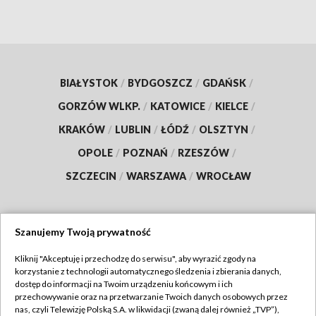
BIAŁYSTOK
/
BYDGOSZCZ
/
GDAŃSK
/
GORZÓW WLKP.
/
KATOWICE
/
KIELCE
/
KRAKÓW
/
LUBLIN
/
ŁÓDŹ
/
OLSZTYN
/
OPOLE
/
POZNAŃ
/
RZESZÓW
/
SZCZECIN
/
WARSZAWA
/
WROCŁAW
Szanujemy Twoją prywatność
Dołącz do nas:
Kliknij "Akceptuję i przechodzę do serwisu", aby wyrazić zgody na
korzystanie z technologii automatycznego śledzenia i zbierania danych,
TVP
dostęp do informacji na Twoim urządzeniu końcowym i ich
Abonament TVP
przechowywanie oraz na przetwarzanie Twoich danych osobowych przez
Regulamin TVP
nas, czyli Telewizję Polską S.A. w likwidacji (zwaną dalej również „TVP”),