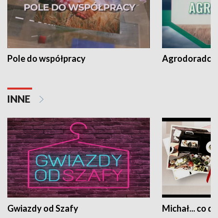
Pole do współpracy
Agrodoradcy 
INNE
Gwiazdy od Szafy
Michał... co dz