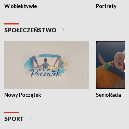
W obiektywie
Portrety
SPOŁECZEŃSTWO
Nowy Początek
SenioRada
SPORT