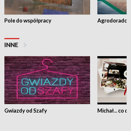
Pole do współpracy
Agrodoradcy 
INNE
Gwiazdy od Szafy
Michał... co dz