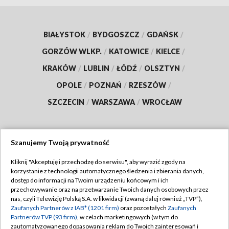
BIAŁYSTOK
/
BYDGOSZCZ
/
GDAŃSK
/
GORZÓW WLKP.
/
KATOWICE
/
KIELCE
/
KRAKÓW
/
LUBLIN
/
ŁÓDŹ
/
OLSZTYN
/
OPOLE
/
POZNAŃ
/
RZESZÓW
/
SZCZECIN
/
WARSZAWA
/
WROCŁAW
Szanujemy Twoją prywatność
Dołącz do nas:
Kliknij "Akceptuję i przechodzę do serwisu", aby wyrazić zgody na
korzystanie z technologii automatycznego śledzenia i zbierania danych,
TVP
dostęp do informacji na Twoim urządzeniu końcowym i ich
Abonament TVP
przechowywanie oraz na przetwarzanie Twoich danych osobowych przez
Regulamin TVP
nas, czyli Telewizję Polską S.A. w likwidacji (zwaną dalej również „TVP”),
Emisja w TVP
Zaufanych Partnerów z IAB* (1201 firm)
oraz pozostałych
Zaufanych
Polityka prywatności
Partnerów TVP (93 firm)
, w celach marketingowych (w tym do
Centrum informacji TVP
Moje zgody
zautomatyzowanego dopasowania reklam do Twoich zainteresowań i